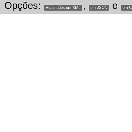
Opções:
,
e
Resultados em XML
em JSON
em 