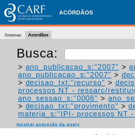
ACÓRDÃOS
Acordãos
Sistemas:
Busca:
>
ano_publicacao_s:"2007"
>
a
ano_publicacao_s:"2007"
>
dec
>
decisao_txt:"recurso"
>
deci
processos NT - ressarc/restituiç
ano_sessao_s:"0006"
>
ano_se
>
decisao_txt:"provimento"
>
d
materia_s:"IPI- processos NT - r
mostrar execução da query