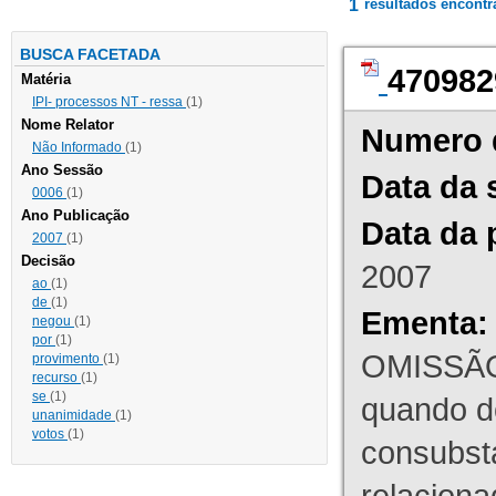
1
resultados encont
BUSCA FACETADA
470982
Matéria
IPI- processos NT - ressa
(1)
Nome Relator
Numero 
Não Informado
(1)
Ano Sessão
Data da 
0006
(1)
Ano Publicação
Data da 
2007
(1)
Decisão
2007
ao
(1)
de
(1)
Ementa:
negou
(1)
por
(1)
OMISSÃO
provimento
(1)
recurso
(1)
se
(1)
quando d
unanimidade
(1)
votos
(1)
consubst
relaciona