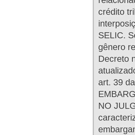
crédito tr
interpos
SELIC. S
gênero re
Decreto n
atualizad
art. 39 d
EMBARG
NO JULG
caracteri
embargant