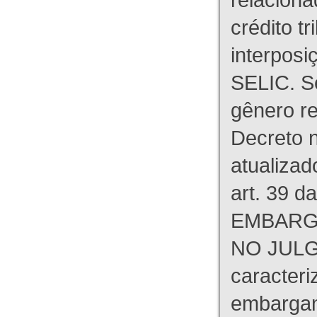
crédito tr
interpos
SELIC. S
gênero re
Decreto n
atualizad
art. 39 d
EMBARG
NO JULG
caracteri
embargant