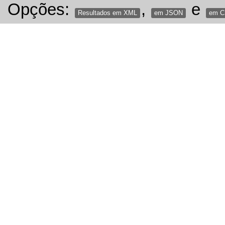
Opções:
,
e
Resultados em XML
em JSON
em 