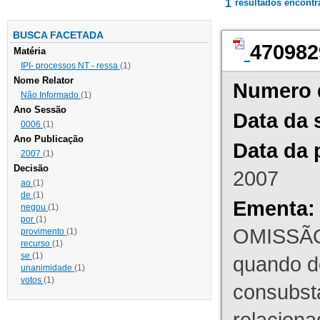
1
resultados encont
BUSCA FACETADA
470982
Matéria
IPI- processos NT - ressa
(1)
Nome Relator
Numero 
Não Informado
(1)
Ano Sessão
Data da 
0006
(1)
Ano Publicação
Data da 
2007
(1)
Decisão
2007
ao
(1)
de
(1)
Ementa:
negou
(1)
por
(1)
OMISSÃO
provimento
(1)
recurso
(1)
se
(1)
quando d
unanimidade
(1)
votos
(1)
consubst
relaciona