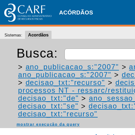
ACÓRDÃOS
Acordãos
Sistemas:
Busca:
>
ano_publicacao_s:"2007"
>
a
ano_publicacao_s:"2007"
>
dec
>
decisao_txt:"recurso"
>
deci
processos NT - ressarc/restituiç
decisao_txt:"de"
>
ano_sessao
decisao_txt:"se"
>
decisao_txt:
decisao_txt:"recurso"
mostrar execução da query