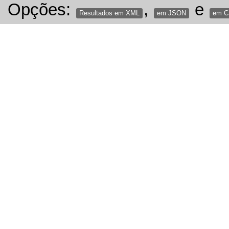
Opções:
,
e
Resultados em XML
em JSON
em 