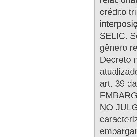
crédito tr
interpos
SELIC. S
gênero re
Decreto n
atualizad
art. 39 d
EMBARG
NO JULG
caracteri
embargant