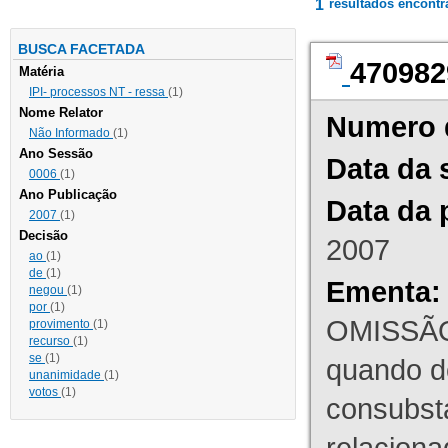
1
resultados encont
BUSCA FACETADA
470982
Matéria
IPI- processos NT - ressa
(1)
Nome Relator
Numero 
Não Informado
(1)
Ano Sessão
Data da 
0006
(1)
Ano Publicação
Data da 
2007
(1)
Decisão
2007
ao
(1)
de
(1)
Ementa:
negou
(1)
por
(1)
OMISSÃO
provimento
(1)
recurso
(1)
se
(1)
quando d
unanimidade
(1)
votos
(1)
consubst
relaciona