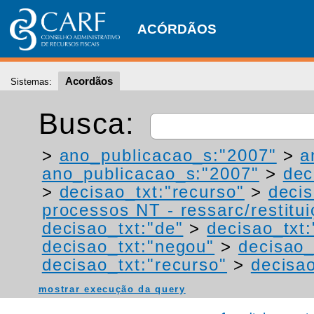
ACÓRDÃOS
Acordãos
Sistemas:
Busca:
>
ano_publicacao_s:"2007"
>
a
ano_publicacao_s:"2007"
>
dec
>
decisao_txt:"recurso"
>
deci
processos NT - ressarc/restituiç
decisao_txt:"de"
>
decisao_txt:
decisao_txt:"negou"
>
decisao_
decisao_txt:"recurso"
>
decisao
mostrar execução da query