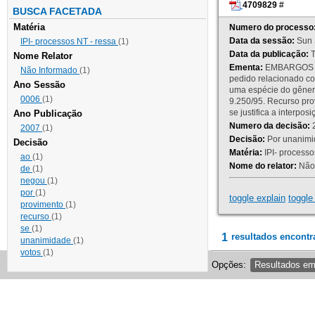
4709829
#
BUSCA FACETADA
Matéria
Numero do processo
Data da sessão:
Sun 
IPI- processos NT - ressa
(1)
Data da publicação:
T
Nome Relator
Ementa:
EMBARGOS DE
Não Informado
(1)
pedido relacionado co
Ano Sessão
uma espécie do gênero
0006
(1)
9.250/95. Recurso p
se justifica a interp
Ano Publicação
Numero da decisão:
2
2007
(1)
Decisão:
Por unanimid
Decisão
Matéria:
IPI- processos
ao
(1)
Nome do relator:
Não 
de
(1)
negou
(1)
por
(1)
toggle explain
toggle 
provimento
(1)
recurso
(1)
se
(1)
1
resultados encontr
unanimidade
(1)
votos
(1)
Opções:
Resultados e