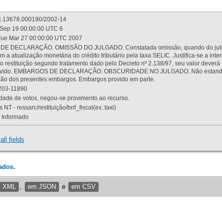
:
13678.000190/2002-14
Sep 19 00:00:00 UTC 6
ue Mar 27 00:00:00 UTC 2007
 DECLARAÇÃO. OMISSÃO DO JULGADO. Constatada omissão, quando do julgamen
m a atualização monetária do crédito tributário pela taxa SELIC. Justifica-se a 
 restituição segundo tratamento dado pelo Decreto nº 2.138/97, seu valor deverá 
rovido. EMBARGOS DE DECLARAÇÃO. OBSCURIDADE NO JULGADO. Não estando dev
osição dos presentes embargos. Embargos provido em parte.
03-11890
ade de votos, negou-se provimento ao recurso.
 NT - ressarc/restituição/bnf_fiscal(ex.:taxi)
Informado
all fields
ados.
m XML
,
em JSON
e
em CSV