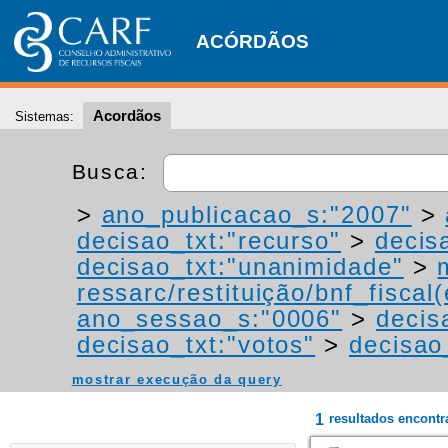
ACÓRDÃOS
Acordãos
Sistemas:
Busca:
>
ano_publicacao_s:"2007"
>
decisao_txt:"recurso"
>
decis
decisao_txt:"unanimidade"
>
ressarc/restituição/bnf_fiscal(
ano_sessao_s:"0006"
>
decis
decisao_txt:"votos"
>
decisao
mostrar execução da query
1
resultados encont