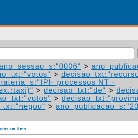
ano_sessao_s:"0006"
>
ano_publica
ao_txt:"votos"
>
decisao_txt:"recurs
materia_s:"IPI- processos NT -
ex.:taxi)"
>
decisao_txt:"de"
>
decis
ao_txt:"votos"
>
decisao_txt:"provim
_txt:"negou"
>
ano_publicacao_s:"2
rados em 4 ms.