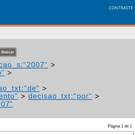
CONTRASTE
cao_s:"2007"
>
o"
>
ao_txt:"de"
>
ento"
>
decisao_txt:"por"
>
007"
Página
1
de
1