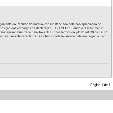
to do Recurso Voluntário, consubstanciada pela não apreciação do
interposição dos embargos de declaração. TAXA SELIC. Sendo o ressarcimento
também ser atualizado pela Taxa SELIC nos termos do §4º do art. 39 da Lei nº
idamente caracterizada a obscuridade levantada pela embargante não
Página
1
de
1