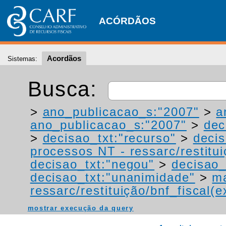
ACÓRDÃOS
Acordãos
Sistemas:
Busca:
>
ano_publicacao_s:"2007"
>
a
ano_publicacao_s:"2007"
>
dec
>
decisao_txt:"recurso"
>
deci
processos NT - ressarc/restituiç
decisao_txt:"negou"
>
decisao_
decisao_txt:"unanimidade"
>
ma
ressarc/restituição/bnf_fiscal(ex
mostrar execução da query