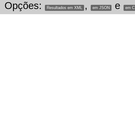
Opções:
,
e
Resultados em XML
em JSON
em 