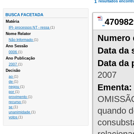
1
resultados encont
BUSCA FACETADA
470982
Matéria
IPI- processos NT - ressa
(1)
Nome Relator
Numero 
Não Informado
(1)
Ano Sessão
Data da 
0006
(1)
Ano Publicação
Data da 
2007
(1)
Decisão
2007
ao
(1)
de
(1)
Ementa:
negou
(1)
por
(1)
OMISSÃO
provimento
(1)
recurso
(1)
se
(1)
quando d
unanimidade
(1)
votos
(1)
consubst
relaciona