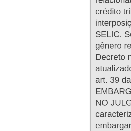
crédito tr
interpos
SELIC. S
gênero re
Decreto n
atualizad
art. 39 d
EMBARG
NO JULG
caracteri
embargant