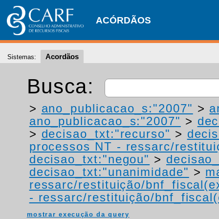
ACÓRDÃOS
Acordãos
Sistemas:
Busca:
>
ano_publicacao_s:"2007"
>
a
ano_publicacao_s:"2007"
>
dec
>
decisao_txt:"recurso"
>
deci
processos NT - ressarc/restituiç
decisao_txt:"negou"
>
decisao_
decisao_txt:"unanimidade"
>
ma
ressarc/restituição/bnf_fiscal(ex
- ressarc/restituição/bnf_fiscal(
mostrar execução da query