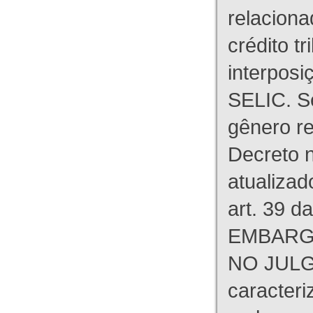
relaciona
crédito tr
interpos
SELIC. S
gênero re
Decreto n
atualizad
art. 39 d
EMBARG
NO JULG
caracteri