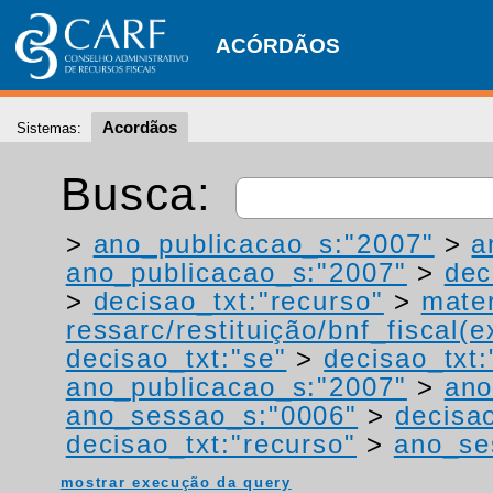
ACÓRDÃOS
Acordãos
Sistemas:
Busca:
>
ano_publicacao_s:"2007"
>
a
ano_publicacao_s:"2007"
>
dec
>
decisao_txt:"recurso"
>
mater
ressarc/restituição/bnf_fiscal(ex
decisao_txt:"se"
>
decisao_txt:
ano_publicacao_s:"2007"
>
ano
ano_sessao_s:"0006"
>
decisao
decisao_txt:"recurso"
>
ano_se
mostrar execução da query