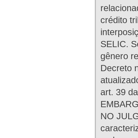
relaciona
crédito tr
interpos
SELIC. S
gênero re
Decreto n
atualizad
art. 39 d
EMBARG
NO JULG
caracteri