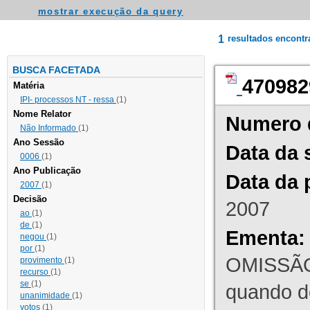
mostrar execução da query
1
resultados encont
BUSCA FACETADA
470982
Matéria
IPI- processos NT - ressa
(1)
Nome Relator
Numero 
Não Informado
(1)
Ano Sessão
Data da 
0006
(1)
Ano Publicação
Data da 
2007
(1)
Decisão
2007
ao
(1)
de
(1)
Ementa:
negou
(1)
por
(1)
OMISSÃO
provimento
(1)
recurso
(1)
se
(1)
quando d
unanimidade
(1)
votos
(1)