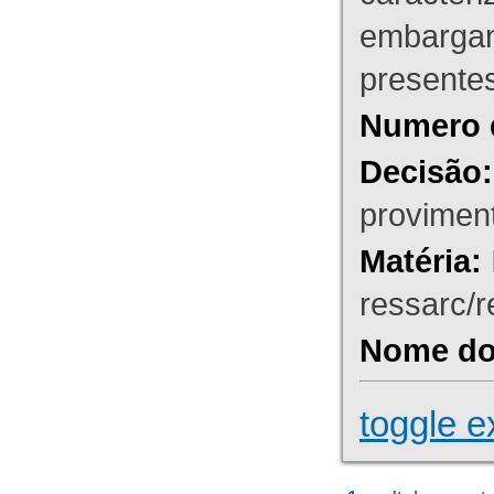
embargant
presente
Numero 
Decisão:
proviment
Matéria:
ressarc/re
Nome do 
toggle e