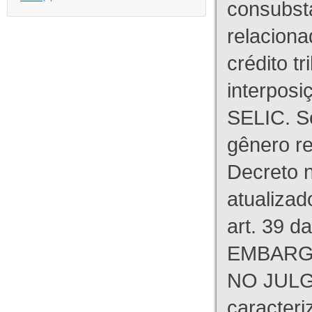
consubst
relaciona
crédito tr
interpos
SELIC. S
gênero re
Decreto n
atualizad
art. 39 d
EMBARG
NO JULG
caracteri