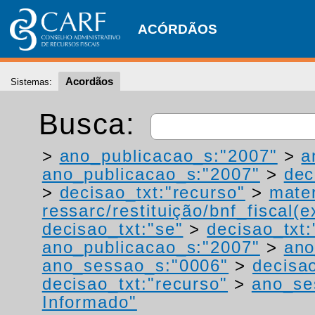
ACÓRDÃOS
Acordãos
Sistemas:
Busca:
>
ano_publicacao_s:"2007"
>
a
ano_publicacao_s:"2007"
>
dec
>
decisao_txt:"recurso"
>
mater
ressarc/restituição/bnf_fiscal(ex
decisao_txt:"se"
>
decisao_txt:
ano_publicacao_s:"2007"
>
ano
ano_sessao_s:"0006"
>
decisao
decisao_txt:"recurso"
>
ano_se
Informado"