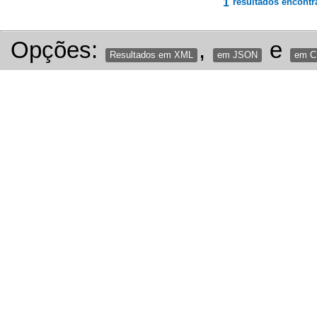
1
resultados encontr
Opções:
,
e
Resultados em XML
em JSON
em 