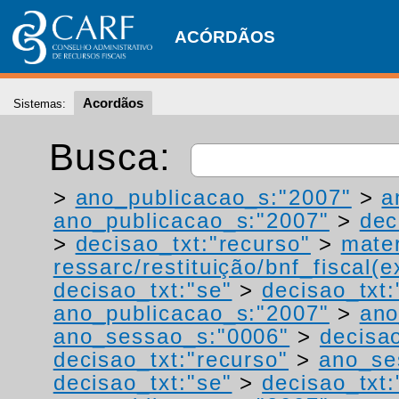
ACÓRDÃOS
Acordãos
Sistemas:
Busca:
>
ano_publicacao_s:"2007"
>
a
ano_publicacao_s:"2007"
>
dec
>
decisao_txt:"recurso"
>
mater
ressarc/restituição/bnf_fiscal(ex
decisao_txt:"se"
>
decisao_txt:
ano_publicacao_s:"2007"
>
ano
ano_sessao_s:"0006"
>
decisao
decisao_txt:"recurso"
>
ano_se
decisao_txt:"se"
>
decisao_txt