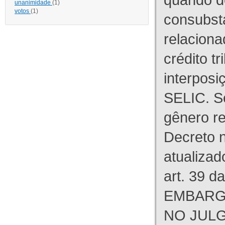
unanimidade
(1)
votos
(1)
consubst
relaciona
crédito tr
interpos
SELIC. S
gênero re
Decreto n
atualizad
art. 39 d
EMBARG
NO JULG