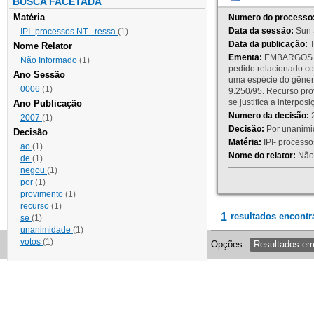
BUSCA FACETADA
Matéria
Numero do processo
Data da sessão:
Sun 
IPI- processos NT - ressa
(1)
Data da publicação:
T
Nome Relator
Ementa:
EMBARGOS DE
Não Informado
(1)
pedido relacionado co
Ano Sessão
uma espécie do gênero
0006
(1)
9.250/95. Recurso p
se justifica a interp
Ano Publicação
Numero da decisão:
2
2007
(1)
Decisão:
Por unanimid
Decisão
Matéria:
IPI- processos
ao
(1)
Nome do relator:
Não 
de
(1)
negou
(1)
por
(1)
provimento
(1)
recurso
(1)
1
resultados encontr
se
(1)
unanimidade
(1)
votos
(1)
Opções:
Resultados e