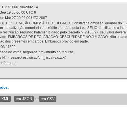
:
13678.000190/2002-14
Sep 19 00:00:00 UTC 6
ue Mar 27 00:00:00 UTC 2007
 DECLARAÇÃO. OMISSÃO DO JULGADO. Constatada omissão, quando do julgamen
m a atualização monetária do crédito tributário pela taxa SELIC. Justifica-se a 
 restituição segundo tratamento dado pelo Decreto nº 2.138/97, seu valor deverá 
rovido. EMBARGOS DE DECLARAÇÃO. OBSCURIDADE NO JULGADO. Não estando dev
osição dos presentes embargos. Embargos provido em parte.
03-11890
ade de votos, negou-se provimento ao recurso.
 NT - ressarc/restituição/bnf_fiscal(ex.:taxi)
Informado
ados.
m XML
,
em JSON
e
em CSV