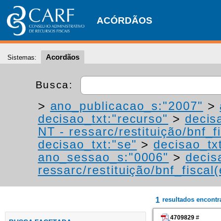
ACÓRDÃOS
Acordãos
Sistemas:
Busca:
>
ano_publicacao_s:"2007"
>
decisao_txt:"recurso"
>
decis
NT - ressarc/restituição/bnf_fi
decisao_txt:"se"
>
decisao_tx
ano_sessao_s:"0006"
>
decis
ressarc/restituição/bnf_fiscal(
1
resultados encont
4709829
#