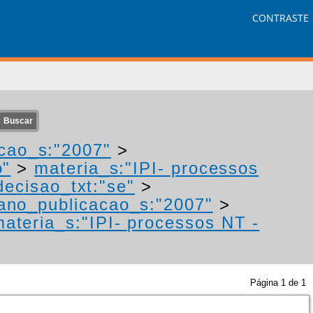
CONTRASTE
cao_s:"2007"
>
o"
>
materia_s:"IPI- processos
decisao_txt:"se"
>
ano_publicacao_s:"2007"
>
ateria_s:"IPI- processos NT -
Página
1
de
1