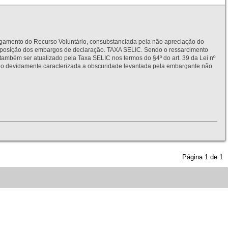
to do Recurso Voluntário, consubstanciada pela não apreciação do
interposição dos embargos de declaração. TAXA SELIC. Sendo o ressarcimento
também ser atualizado pela Taxa SELIC nos termos do §4º do art. 39 da Lei nº
idamente caracterizada a obscuridade levantada pela embargante não
Página
1
de
1