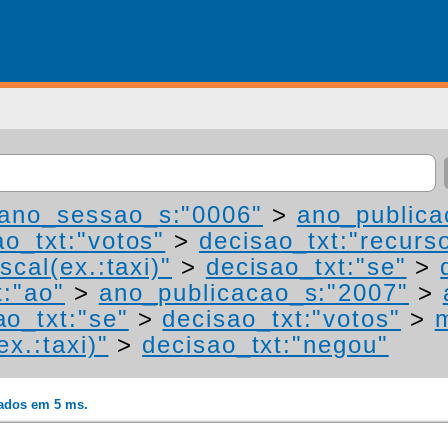
ano_sessao_s:"0006"
>
ano_publica
ao_txt:"votos"
>
decisao_txt:"recurs
scal(ex.:taxi)"
>
decisao_txt:"se"
>
t:"ao"
>
ano_publicacao_s:"2007"
>
ao_txt:"se"
>
decisao_txt:"votos"
>
m
ex.:taxi)"
>
decisao_txt:"negou"
rados em 5 ms.