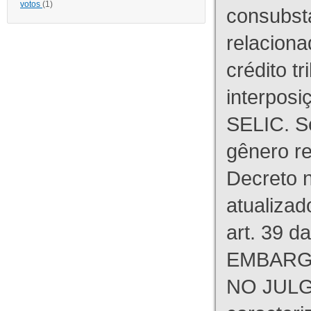
votos
(1)
consubst
relaciona
crédito tr
interpos
SELIC. S
gênero re
Decreto n
atualizad
art. 39 d
EMBARG
NO JULG