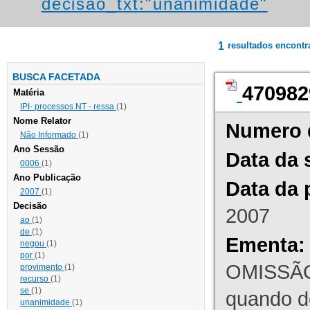
decisao_txt:"unanimidade"
1
resultados encont
BUSCA FACETADA
470982
Matéria
IPI- processos NT - ressa
(1)
Nome Relator
Numero 
Não Informado
(1)
Ano Sessão
Data da 
0006
(1)
Ano Publicação
Data da 
2007
(1)
Decisão
2007
ao
(1)
de
(1)
Ementa:
negou
(1)
por
(1)
OMISSÃO
provimento
(1)
recurso
(1)
se
(1)
quando d
unanimidade
(1)