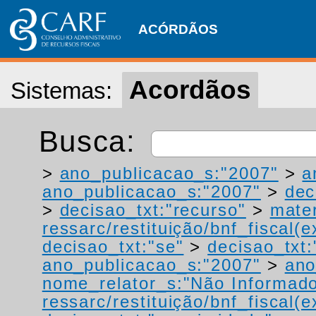
ACÓRDÃOS
Acordãos
Sistemas:
Busca:
>
ano_publicacao_s:"2007"
>
a
ano_publicacao_s:"2007"
>
dec
>
decisao_txt:"recurso"
>
mater
ressarc/restituição/bnf_fiscal(ex
decisao_txt:"se"
>
decisao_txt:
ano_publicacao_s:"2007"
>
ano
nome_relator_s:"Não Informad
ressarc/restituição/bnf_fiscal(ex