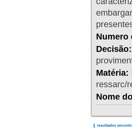
caracteri
embargant
presente
Numero 
Decisão:
proviment
Matéria:
ressarc/re
Nome do 
1
resultados encontr