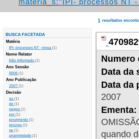
materia_s:"IPI- processos NT - r
1
resultados encont
BUSCA FACETADA
470982
Matéria
IPI- processos NT - ressa
(1)
Nome Relator
Numero 
Não Informado
(1)
Ano Sessão
Data da 
0006
(1)
Ano Publicação
Data da 
2007
(1)
Decisão
2007
ao
(1)
de
(1)
Ementa:
negou
(1)
por
(1)
OMISSÃO
provimento
(1)
recurso
(1)
se
(1)
quando d
unanimidade
(1)