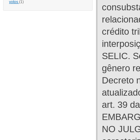
votos
(1)
consubst
relaciona
crédito tr
interpos
SELIC. S
gênero re
Decreto n
atualizad
art. 39 d
EMBARG
NO JULG