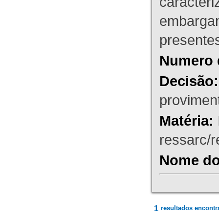
caracteri
embargant
presente
Numero 
Decisão:
proviment
Matéria:
ressarc/re
Nome do 
1
resultados encontr