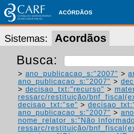
ACÓRDÃOS
Acordãos
Sistemas:
Busca:
>
ano_publicacao_s:"2007"
>
a
ano_publicacao_s:"2007"
>
dec
>
decisao_txt:"recurso"
>
mater
ressarc/restituição/bnf_fiscal(ex
decisao_txt:"se"
>
decisao_txt:
ano_publicacao_s:"2007"
>
ano
nome_relator_s:"Não Informad
ressarc/restituição/bnf_fiscal(ex