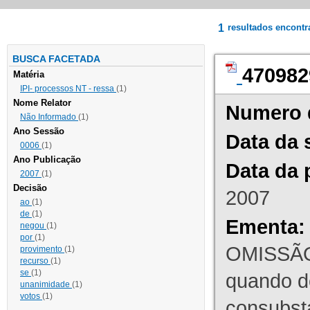
1
resultados encont
BUSCA FACETADA
470982
Matéria
IPI- processos NT - ressa
(1)
Nome Relator
Numero 
Não Informado
(1)
Ano Sessão
Data da 
0006
(1)
Ano Publicação
Data da 
2007
(1)
Decisão
2007
ao
(1)
de
(1)
Ementa:
negou
(1)
por
(1)
OMISSÃO
provimento
(1)
recurso
(1)
se
(1)
quando d
unanimidade
(1)
votos
(1)
consubst