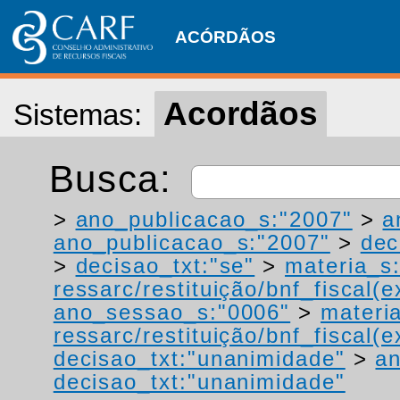
ACÓRDÃOS
Acordãos
Sistemas:
Busca:
>
ano_publicacao_s:"2007"
>
a
ano_publicacao_s:"2007"
>
dec
>
decisao_txt:"se"
>
materia_s:
ressarc/restituição/bnf_fiscal(ex
ano_sessao_s:"0006"
>
materi
ressarc/restituição/bnf_fiscal(ex
decisao_txt:"unanimidade"
>
a
decisao_txt:"unanimidade"