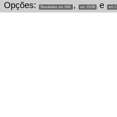
Opções:
,
e
Resultados em XML
em JSON
em 