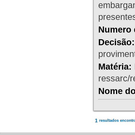
embargant
presente
Numero 
Decisão:
proviment
Matéria:
ressarc/re
Nome do 
1
resultados encontr