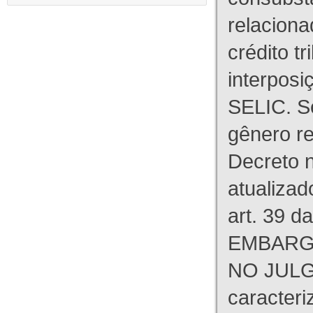
relaciona
crédito tr
interpos
SELIC. S
gênero re
Decreto n
atualizad
art. 39 d
EMBARG
NO JULG
caracteri