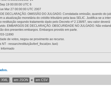
Sep 19 00:00:00 UTC 6
ue Mar 27 00:00:00 UTC 2007
 DECLARAÇÃO. OMISSÃO DO JULGADO. Constatada omissão, quando do julgamen
m a atualização monetária do crédito tributário pela taxa SELIC. Justifica-se a 
 restituição segundo tratamento dado pelo Decreto nº 2.138/97, seu valor deverá 
rovido. EMBARGOS DE DECLARAÇÃO. OBSCURIDADE NO JULGADO. Não estando dev
osição dos presentes embargos. Embargos provido em parte.
03-11890
ade de votos, negou-se provimento ao recurso.
 NT - ressarc/restituição/bnf_fiscal(ex.:taxi)
Informado
ados.
m XML
,
em JSON
e
em CSV