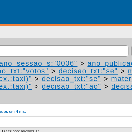
ano_sessao_s:"0006"
>
ano_publica
ao_txt:"votos"
>
decisao_txt:"se"
>
m
ex.:taxi)"
>
decisao_txt:"se"
>
mater
ex.:taxi)"
>
decisao_txt:"ao"
>
decis
rados em 4 ms.
:
13678.000190/2002-14