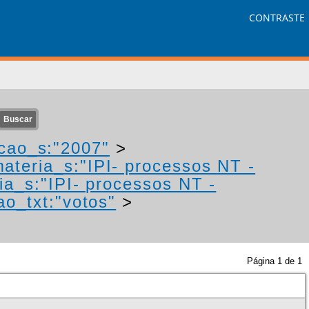
CONTRASTE
cao_s:"2007"
>
ateria_s:"IPI- processos NT -
ia_s:"IPI- processos NT -
ao_txt:"votos"
>
Página
1
de
1