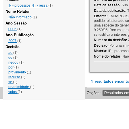
Data da sessão:
Sun 
IPI- processos NT - ressa
(1)
Data da publicação:
T
Nome Relator
Ementa:
EMBARGOS DE
Não Informado
(1)
pedido relacionado co
Ano Sessão
uma espécie do gênero
0006
(1)
9.250/95. Recurso p
se justifica a interp
Ano Publicação
Numero da decisão:
2
2007
(1)
Decisão:
Por unanimid
Decisão
Matéria:
IPI- processos
ao
(1)
Nome do relator:
Não 
de
(1)
negou
(1)
por
(1)
provimento
(1)
recurso
(1)
1
resultados encontr
se
(1)
unanimidade
(1)
votos
(1)
Opções:
Resultados e