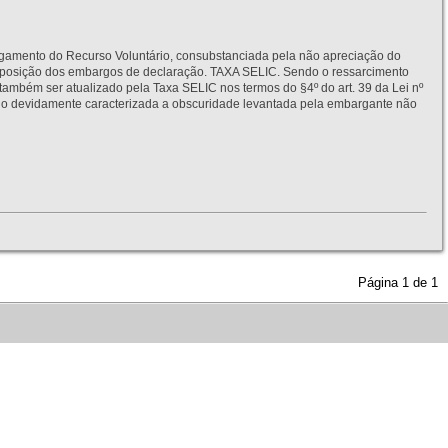
to do Recurso Voluntário, consubstanciada pela não apreciação do
interposição dos embargos de declaração. TAXA SELIC. Sendo o ressarcimento
também ser atualizado pela Taxa SELIC nos termos do §4º do art. 39 da Lei nº
idamente caracterizada a obscuridade levantada pela embargante não
Página
1
de
1