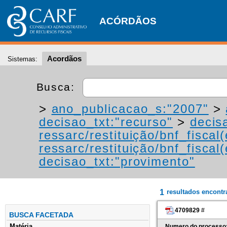
ACÓRDÃOS
Acordãos
Sistemas:
Busca:
>
ano_publicacao_s:"2007"
>
decisao_txt:"recurso"
>
decis
ressarc/restituição/bnf_fiscal(
ressarc/restituição/bnf_fiscal(
decisao_txt:"provimento"
1
resultados encont
4709829
#
BUSCA FACETADA
Matéria
Numero do processo