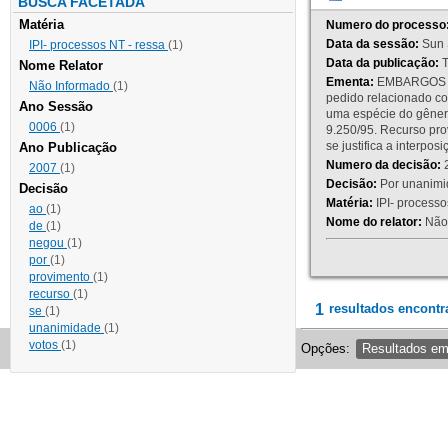
BUSCA FACETADA
Matéria
Numero do processo
Data da sessão:
Sun 
IPI- processos NT - ressa
(1)
Data da publicação:
T
Nome Relator
Ementa:
EMBARGOS DE
Não Informado
(1)
pedido relacionado co
Ano Sessão
uma espécie do gênero
0006
(1)
9.250/95. Recurso p
se justifica a interp
Ano Publicação
Numero da decisão:
2
2007
(1)
Decisão:
Por unanimid
Decisão
Matéria:
IPI- processos
ao
(1)
Nome do relator:
Não 
de
(1)
negou
(1)
por
(1)
provimento
(1)
recurso
(1)
1
resultados encontr
se
(1)
unanimidade
(1)
votos
(1)
Opções:
Resultados e