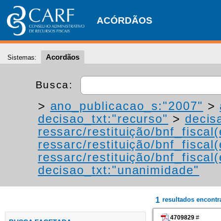
ACÓRDÃOS
Acordãos
Sistemas:
Busca:
>
ano_publicacao_s:"2007"
>
decisao_txt:"recurso"
>
decis
ressarc/restituição/bnf_fiscal(
ressarc/restituição/bnf_fiscal(
ressarc/restituição/bnf_fiscal(
decisao_txt:"unanimidade"
1
resultados encont
4709829
#