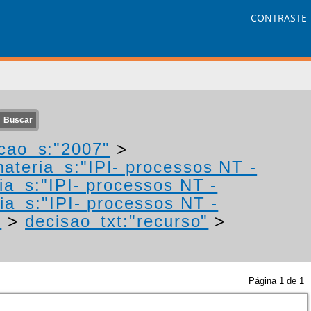
CONTRASTE
cao_s:"2007"
>
ateria_s:"IPI- processos NT -
ia_s:"IPI- processos NT -
ia_s:"IPI- processos NT -
"
>
decisao_txt:"recurso"
>
Página
1
de
1