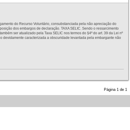
to do Recurso Voluntário, consubstanciada pela não apreciação do
interposição dos embargos de declaração. TAXA SELIC. Sendo o ressarcimento
também ser atualizado pela Taxa SELIC nos termos do §4º do art. 39 da Lei nº
idamente caracterizada a obscuridade levantada pela embargante não
Página
1
de
1