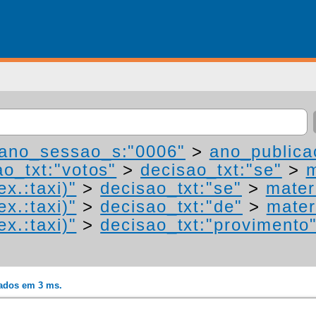
ano_sessao_s:"0006"
>
ano_publica
ao_txt:"votos"
>
decisao_txt:"se"
>
m
ex.:taxi)"
>
decisao_txt:"se"
>
mater
ex.:taxi)"
>
decisao_txt:"de"
>
mater
ex.:taxi)"
>
decisao_txt:"provimento
rados em 3 ms.