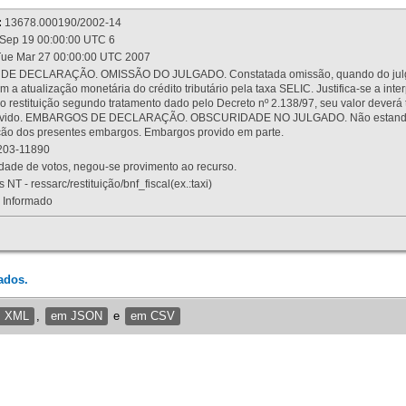
:
13678.000190/2002-14
Sep 19 00:00:00 UTC 6
ue Mar 27 00:00:00 UTC 2007
 DECLARAÇÃO. OMISSÃO DO JULGADO. Constatada omissão, quando do julgamen
m a atualização monetária do crédito tributário pela taxa SELIC. Justifica-se a 
 restituição segundo tratamento dado pelo Decreto nº 2.138/97, seu valor deverá 
rovido. EMBARGOS DE DECLARAÇÃO. OBSCURIDADE NO JULGADO. Não estando dev
osição dos presentes embargos. Embargos provido em parte.
03-11890
ade de votos, negou-se provimento ao recurso.
 NT - ressarc/restituição/bnf_fiscal(ex.:taxi)
Informado
ados.
m XML
,
em JSON
e
em CSV