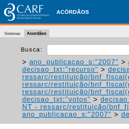
ACÓRDÃOS
Acordãos
Sistemas:
Busca:
>
ano_publicacao_s:"2007"
>
decisao_txt:"recurso"
>
decis
ressarc/restituição/bnf_fiscal(
ressarc/restituição/bnf_fiscal(
ressarc/restituição/bnf_fiscal(
decisao_txt:"votos"
>
decisao
NT - ressarc/restituição/bnf_fi
ano_publicacao_s:"2007"
>
de