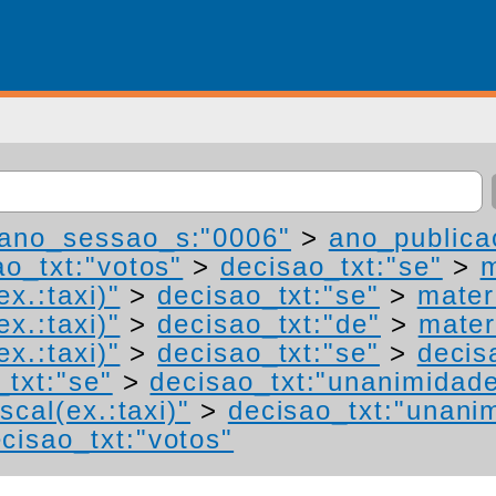
ano_sessao_s:"0006"
>
ano_publica
ao_txt:"votos"
>
decisao_txt:"se"
>
m
ex.:taxi)"
>
decisao_txt:"se"
>
mater
ex.:taxi)"
>
decisao_txt:"de"
>
mater
ex.:taxi)"
>
decisao_txt:"se"
>
decis
_txt:"se"
>
decisao_txt:"unanimidad
scal(ex.:taxi)"
>
decisao_txt:"unani
cisao_txt:"votos"