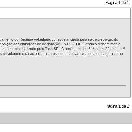
Página
1
de
1
to do Recurso Voluntário, consubstanciada pela não apreciação do
interposição dos embargos de declaração. TAXA SELIC. Sendo o ressarcimento
também ser atualizado pela Taxa SELIC nos termos do §4º do art. 39 da Lei nº
idamente caracterizada a obscuridade levantada pela embargante não
Página
1
de
1