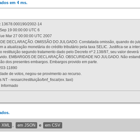
rados em 4 ms.
:
13678.000190/2002-14
Sep 19 00:00:00 UTC 6
ue Mar 27 00:00:00 UTC 2007
 DECLARAÇÃO. OMISSÃO DO JULGADO. Constatada omissão, quando do julgamen
m a atualização monetária do crédito tributário pela taxa SELIC. Justifica-se a 
 restituição segundo tratamento dado pelo Decreto nº 2.138/97, seu valor deverá 
rovido. EMBARGOS DE DECLARAÇÃO. OBSCURIDADE NO JULGADO. Não estando dev
osição dos presentes embargos. Embargos provido em parte.
03-11890
ade de votos, negou-se provimento ao recurso.
 NT - ressarc/restituição/bnf_fiscal(ex.:taxi)
Informado
ados.
m XML
,
em JSON
e
em CSV