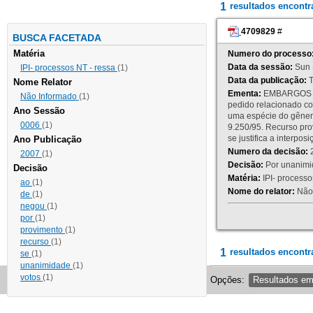
1
resultados encont
4709829
#
BUSCA FACETADA
Matéria
Numero do processo
Data da sessão:
Sun 
IPI- processos NT - ressa
(1)
Data da publicação:
T
Nome Relator
Ementa:
EMBARGOS DE
Não Informado
(1)
pedido relacionado co
Ano Sessão
uma espécie do gênero
0006
(1)
9.250/95. Recurso p
se justifica a interp
Ano Publicação
Numero da decisão:
2
2007
(1)
Decisão:
Por unanimid
Decisão
Matéria:
IPI- processos
ao
(1)
Nome do relator:
Não 
de
(1)
negou
(1)
por
(1)
provimento
(1)
recurso
(1)
1
resultados encontr
se
(1)
unanimidade
(1)
votos
(1)
Opções:
Resultados e