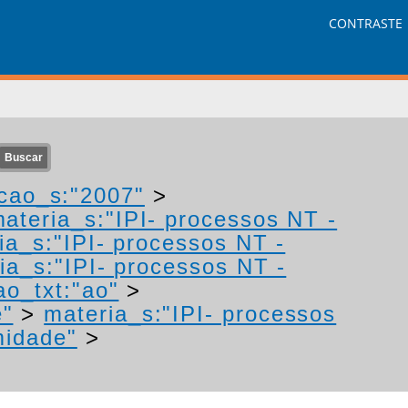
CONTRASTE
cao_s:"2007"
>
ateria_s:"IPI- processos NT -
ia_s:"IPI- processos NT -
ia_s:"IPI- processos NT -
ao_txt:"ao"
>
e"
>
materia_s:"IPI- processos
midade"
>