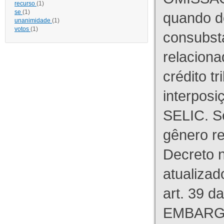
recurso
(1)
se
(1)
quando d
unanimidade
(1)
votos
(1)
consubst
relaciona
crédito tr
interpos
SELIC. S
gênero re
Decreto n
atualizad
art. 39 d
EMBARG