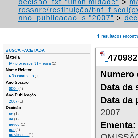
decisao_txt:"unanimidade"
>
ma
ressarc/restituição/bnf_fiscal(ex
ano_publicacao_s:"2007"
>
dec
1
resultados encont
BUSCA FACETADA
470982
Matéria
IPI- processos NT - ressa
(1)
Nome Relator
Numero 
Não Informado
(1)
Ano Sessão
Data da 
0006
(1)
Ano Publicação
Data da 
2007
(1)
Decisão
2007
ao
(1)
de
(1)
Ementa:
negou
(1)
por
(1)
OMISSÃO
provimento
(1)