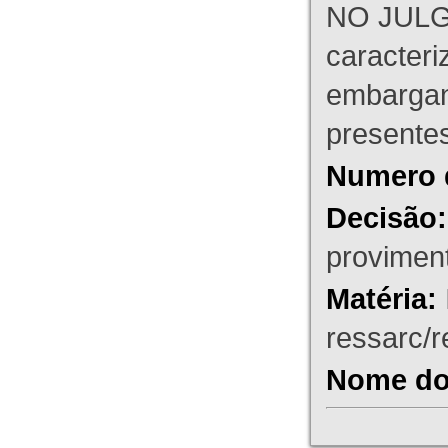
NO JULG
caracteri
embargant
presente
Numero 
Decisão:
proviment
Matéria:
ressarc/re
Nome do 