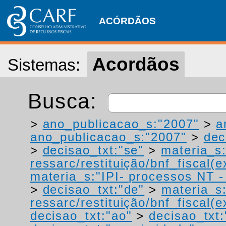
ACÓRDÃOS
Acordãos
Sistemas:
Busca:
>
ano_publicacao_s:"2007"
>
a
ano_publicacao_s:"2007"
>
dec
>
decisao_txt:"se"
>
materia_s:
ressarc/restituição/bnf_fiscal(ex
materia_s:"IPI- processos NT - r
>
decisao_txt:"de"
>
materia_s
ressarc/restituição/bnf_fiscal(ex
decisao_txt:"ao"
>
decisao_txt: