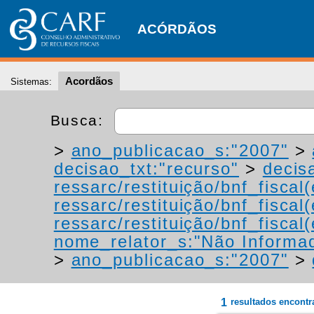
ACÓRDÃOS
Acordãos
Sistemas:
Busca:
>
ano_publicacao_s:"2007"
>
decisao_txt:"recurso"
>
decis
ressarc/restituição/bnf_fiscal(
ressarc/restituição/bnf_fiscal(
ressarc/restituição/bnf_fiscal(
nome_relator_s:"Não Informa
>
ano_publicacao_s:"2007"
>
1
resultados encont