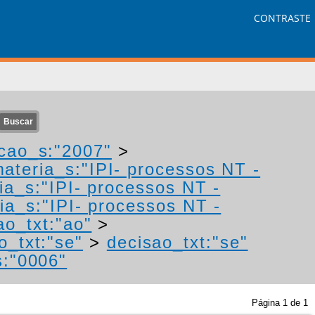
CONTRASTE
cao_s:"2007"
>
ateria_s:"IPI- processos NT -
ia_s:"IPI- processos NT -
ia_s:"IPI- processos NT -
ao_txt:"ao"
>
o_txt:"se"
>
decisao_txt:"se"
:"0006"
Página
1
de
1