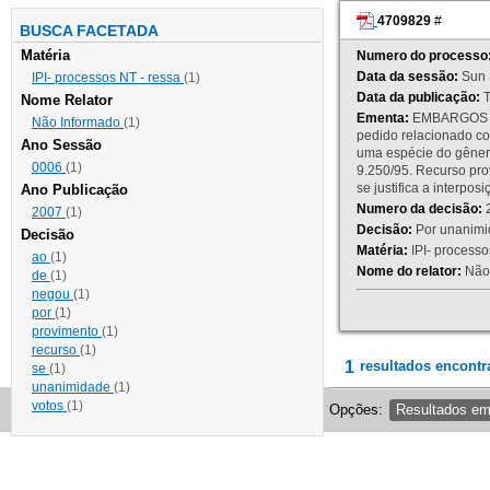
4709829
#
BUSCA FACETADA
Matéria
Numero do processo
Data da sessão:
Sun 
IPI- processos NT - ressa
(1)
Data da publicação:
T
Nome Relator
Ementa:
EMBARGOS DE
Não Informado
(1)
pedido relacionado co
Ano Sessão
uma espécie do gênero
0006
(1)
9.250/95. Recurso p
se justifica a interp
Ano Publicação
Numero da decisão:
2
2007
(1)
Decisão:
Por unanimid
Decisão
Matéria:
IPI- processos
ao
(1)
Nome do relator:
Não 
de
(1)
negou
(1)
por
(1)
provimento
(1)
recurso
(1)
1
resultados encontr
se
(1)
unanimidade
(1)
votos
(1)
Opções:
Resultados e