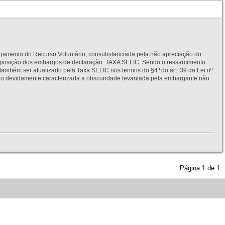
to do Recurso Voluntário, consubstanciada pela não apreciação do
interposição dos embargos de declaração. TAXA SELIC. Sendo o ressarcimento
também ser atualizado pela Taxa SELIC nos termos do §4º do art. 39 da Lei nº
idamente caracterizada a obscuridade levantada pela embargante não
Página
1
de
1