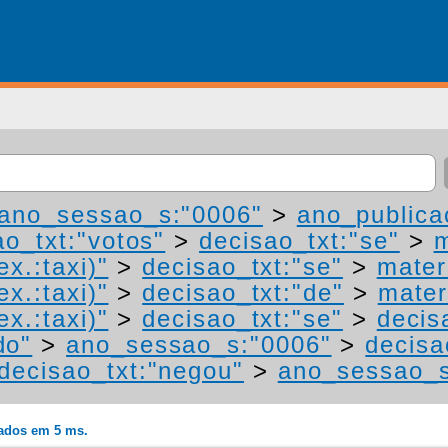
ano_sessao_s:"0006"
>
ano_publica
ao_txt:"votos"
>
decisao_txt:"se"
>
m
ex.:taxi)"
>
decisao_txt:"se"
>
mater
ex.:taxi)"
>
decisao_txt:"de"
>
mater
ex.:taxi)"
>
decisao_txt:"se"
>
decis
do"
>
ano_sessao_s:"0006"
>
decisa
decisao_txt:"negou"
>
ano_sessao_s
rados em 5 ms.