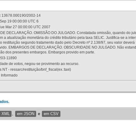
:
13678.000190/2002-14
Sep 19 00:00:00 UTC 6
ue Mar 27 00:00:00 UTC 2007
 DECLARAÇÃO. OMISSÃO DO JULGADO. Constatada omissão, quando do julgamen
m a atualização monetária do crédito tributário pela taxa SELIC. Justifica-se a 
 restituição segundo tratamento dado pelo Decreto nº 2.138/97, seu valor deverá 
rovido. EMBARGOS DE DECLARAÇÃO. OBSCURIDADE NO JULGADO. Não estando dev
osição dos presentes embargos. Embargos provido em parte.
03-11890
ade de votos, negou-se provimento ao recurso.
 NT - ressarc/restituição/bnf_fiscal(ex.:taxi)
Informado
ados.
m XML
,
em JSON
e
em CSV