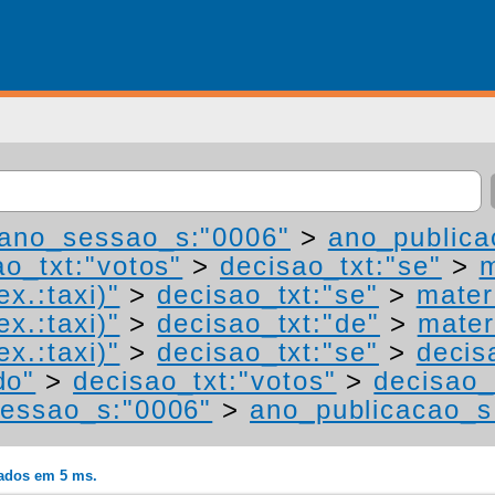
ano_sessao_s:"0006"
>
ano_publica
ao_txt:"votos"
>
decisao_txt:"se"
>
m
ex.:taxi)"
>
decisao_txt:"se"
>
mater
ex.:taxi)"
>
decisao_txt:"de"
>
mater
ex.:taxi)"
>
decisao_txt:"se"
>
decis
do"
>
decisao_txt:"votos"
>
decisao_
essao_s:"0006"
>
ano_publicacao_s
rados em 5 ms.