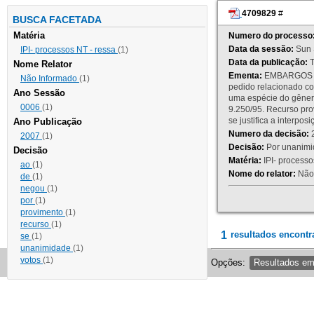
4709829
#
BUSCA FACETADA
Matéria
Numero do processo
Data da sessão:
Sun 
IPI- processos NT - ressa
(1)
Data da publicação:
T
Nome Relator
Ementa:
EMBARGOS DE
Não Informado
(1)
pedido relacionado co
Ano Sessão
uma espécie do gênero
0006
(1)
9.250/95. Recurso p
se justifica a interp
Ano Publicação
Numero da decisão:
2
2007
(1)
Decisão:
Por unanimid
Decisão
Matéria:
IPI- processos
ao
(1)
Nome do relator:
Não 
de
(1)
negou
(1)
por
(1)
provimento
(1)
recurso
(1)
1
resultados encontr
se
(1)
unanimidade
(1)
votos
(1)
Opções:
Resultados e