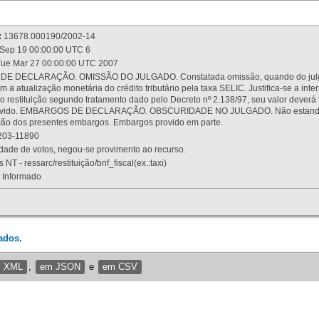
:
13678.000190/2002-14
Sep 19 00:00:00 UTC 6
ue Mar 27 00:00:00 UTC 2007
 DECLARAÇÃO. OMISSÃO DO JULGADO. Constatada omissão, quando do julgamen
m a atualização monetária do crédito tributário pela taxa SELIC. Justifica-se a 
 restituição segundo tratamento dado pelo Decreto nº 2.138/97, seu valor deverá 
rovido. EMBARGOS DE DECLARAÇÃO. OBSCURIDADE NO JULGADO. Não estando dev
osição dos presentes embargos. Embargos provido em parte.
03-11890
ade de votos, negou-se provimento ao recurso.
 NT - ressarc/restituição/bnf_fiscal(ex.:taxi)
Informado
ados.
m XML
,
em JSON
e
em CSV