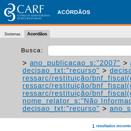
ACÓRDÃOS
Acordãos
Sistemas:
Busca:
>
ano_publicacao_s:"2007"
>
decisao_txt:"recurso"
>
decis
ressarc/restituição/bnf_fiscal(
ressarc/restituição/bnf_fiscal(
ressarc/restituição/bnf_fiscal(
nome_relator_s:"Não Informa
decisao_txt:"recurso"
>
ano_s
1
resultados encont