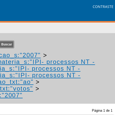
CONTRASTE
cao_s:"2007"
>
ateria_s:"IPI- processos NT -
ia_s:"IPI- processos NT -
ia_s:"IPI- processos NT -
ao_txt:"ao"
>
txt:"votos"
>
:"2007"
Página
1
de
1