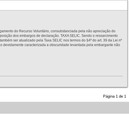
to do Recurso Voluntário, consubstanciada pela não apreciação do
interposição dos embargos de declaração. TAXA SELIC. Sendo o ressarcimento
também ser atualizado pela Taxa SELIC nos termos do §4º do art. 39 da Lei nº
idamente caracterizada a obscuridade levantada pela embargante não
Página
1
de
1