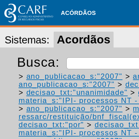
ACÓRDÃOS
Acordãos
Sistemas:
Busca:
>
ano_publicacao_s:"2007"
>
a
ano_publicacao_s:"2007"
>
dec
>
decisao_txt:"unanimidade"
>
materia_s:"IPI- processos NT - r
>
ano_publicacao_s:"2007"
>
m
ressarc/restituição/bnf_fiscal(ex
decisao_txt:"por"
>
decisao_txt
materia_s:"IPI- processos NT - r