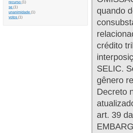
recurso
(1)
se
(1)
quando d
unanimidade
(1)
votos
(1)
consubst
relaciona
crédito tr
interpos
SELIC. S
gênero re
Decreto n
atualizad
art. 39 d
EMBARG