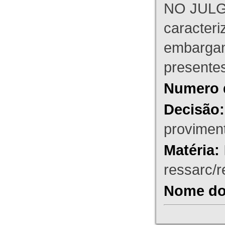
NO JULG
caracteri
embargant
presente
Numero 
Decisão:
proviment
Matéria:
ressarc/re
Nome do 