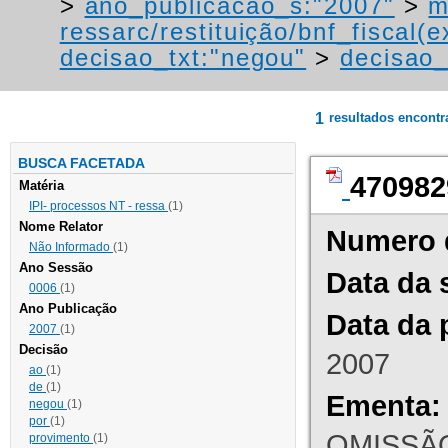
>
ano_publicacao_s:"2007"
>
m
ressarc/restituição/bnf_fiscal(ex
decisao_txt:"negou"
>
decisao_
1
resultados encont
BUSCA FACETADA
470982
Matéria
IPI- processos NT - ressa
(1)
Nome Relator
Numero 
Não Informado
(1)
Ano Sessão
Data da 
0006
(1)
Ano Publicação
Data da 
2007
(1)
Decisão
2007
ao
(1)
de
(1)
Ementa:
negou
(1)
por
(1)
OMISSÃO
provimento
(1)