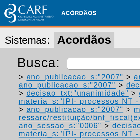
ACÓRDÃOS
Acordãos
Sistemas:
Busca:
>
ano_publicacao_s:"2007"
>
a
ano_publicacao_s:"2007"
>
dec
>
decisao_txt:"unanimidade"
>
materia_s:"IPI- processos NT - r
>
ano_publicacao_s:"2007"
>
m
ressarc/restituição/bnf_fiscal(ex
ano_sessao_s:"0006"
>
decisa
materia_s:"IPI- processos NT - r