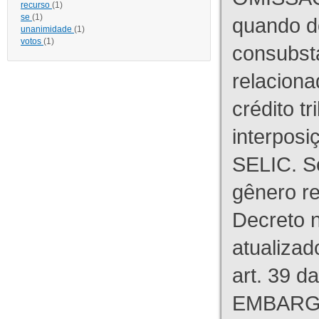
recurso
(1)
se
(1)
quando d
unanimidade
(1)
votos
(1)
consubst
relaciona
crédito tr
interpos
SELIC. S
gênero re
Decreto n
atualizad
art. 39 d
EMBARG