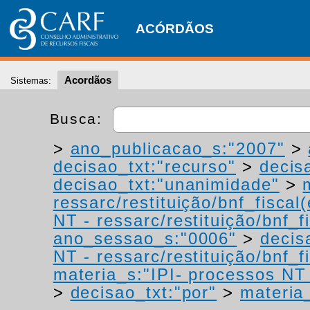
ACÓRDÃOS
Acordãos
Sistemas:
Busca:
>
ano_publicacao_s:"2007"
>
decisao_txt:"recurso"
>
decis
decisao_txt:"unanimidade"
>
ressarc/restituição/bnf_fiscal(
NT - ressarc/restituição/bnf_fi
ano_sessao_s:"0006"
>
decis
NT - ressarc/restituição/bnf_fi
materia_s:"IPI- processos NT -
>
decisao_txt:"por"
>
materia_