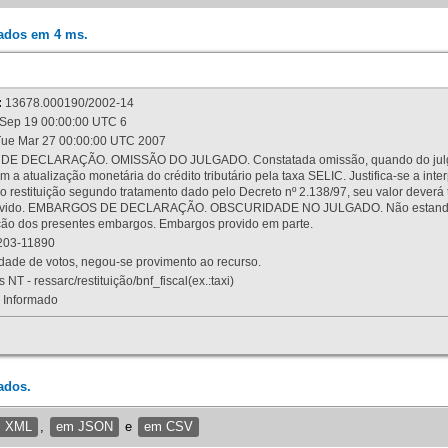
rados em 4 ms.
:
13678.000190/2002-14
Sep 19 00:00:00 UTC 6
ue Mar 27 00:00:00 UTC 2007
 DECLARAÇÃO. OMISSÃO DO JULGADO. Constatada omissão, quando do julgamen
m a atualização monetária do crédito tributário pela taxa SELIC. Justifica-se a 
 restituição segundo tratamento dado pelo Decreto nº 2.138/97, seu valor deverá 
rovido. EMBARGOS DE DECLARAÇÃO. OBSCURIDADE NO JULGADO. Não estando dev
osição dos presentes embargos. Embargos provido em parte.
03-11890
ade de votos, negou-se provimento ao recurso.
 NT - ressarc/restituição/bnf_fiscal(ex.:taxi)
Informado
ados.
m XML
,
em JSON
e
em CSV