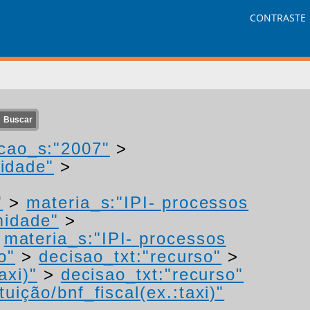
CONTRASTE
cao_s:"2007"
>
idade"
>
"
>
materia_s:"IPI- processos
midade"
>
>
materia_s:"IPI- processos
o"
>
decisao_txt:"recurso"
>
axi)"
>
decisao_txt:"recurso"
uição/bnf_fiscal(ex.:taxi)"