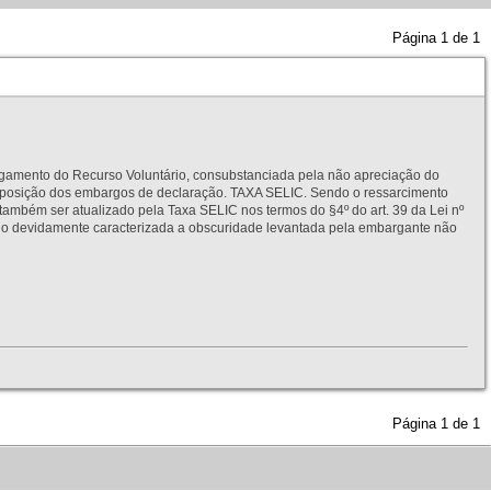
Página
1
de
1
to do Recurso Voluntário, consubstanciada pela não apreciação do
interposição dos embargos de declaração. TAXA SELIC. Sendo o ressarcimento
também ser atualizado pela Taxa SELIC nos termos do §4º do art. 39 da Lei nº
idamente caracterizada a obscuridade levantada pela embargante não
Página
1
de
1