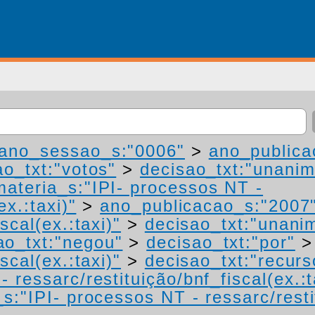
ano_sessao_s:"0006"
>
ano_publica
ao_txt:"votos"
>
decisao_txt:"unanim
materia_s:"IPI- processos NT -
ex.:taxi)"
>
ano_publicacao_s:"2007
scal(ex.:taxi)"
>
decisao_txt:"unani
ao_txt:"negou"
>
decisao_txt:"por"
scal(ex.:taxi)"
>
decisao_txt:"recurs
 ressarc/restituição/bnf_fiscal(ex.:t
s:"IPI- processos NT - ressarc/restit