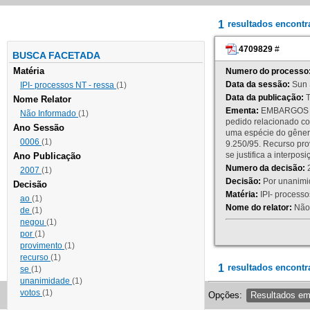
1
resultados encont
4709829
#
BUSCA FACETADA
Matéria
Numero do processo
Data da sessão:
Sun 
IPI- processos NT - ressa
(1)
Data da publicação:
T
Nome Relator
Ementa:
EMBARGOS DE
Não Informado
(1)
pedido relacionado co
Ano Sessão
uma espécie do gênero
0006
(1)
9.250/95. Recurso p
se justifica a interp
Ano Publicação
Numero da decisão:
2
2007
(1)
Decisão:
Por unanimid
Decisão
Matéria:
IPI- processos
ao
(1)
Nome do relator:
Não 
de
(1)
negou
(1)
por
(1)
provimento
(1)
recurso
(1)
1
resultados encontr
se
(1)
unanimidade
(1)
votos
(1)
Opções:
Resultados e