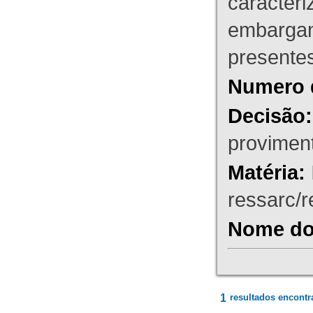
caracteri
embargant
presente
Numero 
Decisão:
proviment
Matéria:
ressarc/re
Nome do 
1
resultados encontr