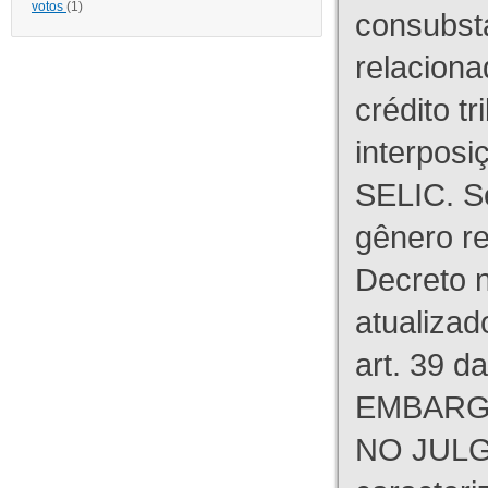
votos
(1)
consubst
relaciona
crédito tr
interpos
SELIC. S
gênero re
Decreto n
atualizad
art. 39 d
EMBARG
NO JULG