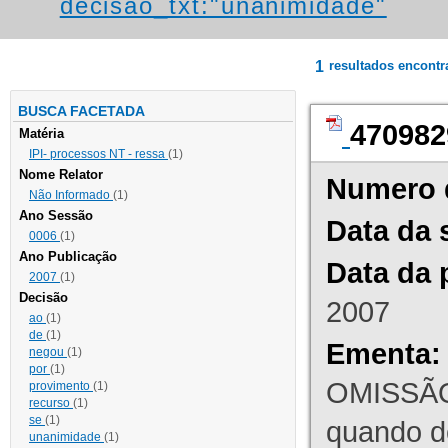
decisao_txt:"unanimidade"
1
resultados encont
BUSCA FACETADA
470982
Matéria
IPI- processos NT - ressa
(1)
Nome Relator
Numero 
Não Informado
(1)
Ano Sessão
Data da 
0006
(1)
Ano Publicação
Data da 
2007
(1)
Decisão
2007
ao
(1)
de
(1)
Ementa:
negou
(1)
por
(1)
OMISSÃO
provimento
(1)
recurso
(1)
se
(1)
quando d
unanimidade
(1)