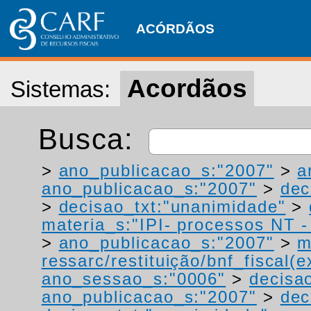
ACÓRDÃOS
Acordãos
Sistemas:
Busca:
>
ano_publicacao_s:"2007"
>
a
ano_publicacao_s:"2007"
>
dec
>
decisao_txt:"unanimidade"
>
materia_s:"IPI- processos NT - r
>
ano_publicacao_s:"2007"
>
m
ressarc/restituição/bnf_fiscal(ex
ano_sessao_s:"0006"
>
decisa
ano_publicacao_s:"2007"
>
dec