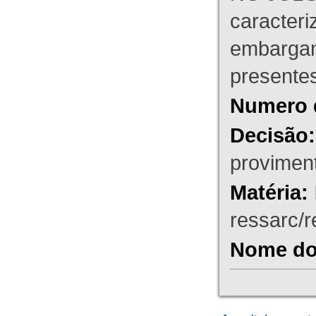
caracteri
embargant
presente
Numero 
Decisão:
proviment
Matéria:
ressarc/re
Nome do 