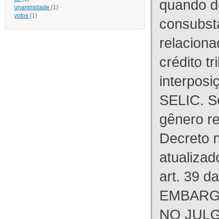
quando d
unanimidade
(1)
votos
(1)
consubst
relaciona
crédito tr
interpos
SELIC. S
gênero re
Decreto n
atualizad
art. 39 d
EMBARG
NO JULG