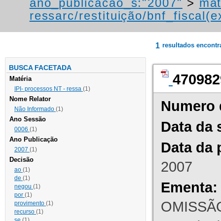
ano_publicacao_s:"2007"
>
mat
ressarc/restituição/bnf_fiscal(ex
1
resultados encont
BUSCA FACETADA
470982
Matéria
IPI- processos NT - ressa
(1)
Nome Relator
Numero 
Não Informado
(1)
Ano Sessão
Data da 
0006
(1)
Ano Publicação
Data da 
2007
(1)
Decisão
2007
ao
(1)
de
(1)
Ementa:
negou
(1)
por
(1)
OMISSÃO
provimento
(1)
recurso
(1)
se
(1)