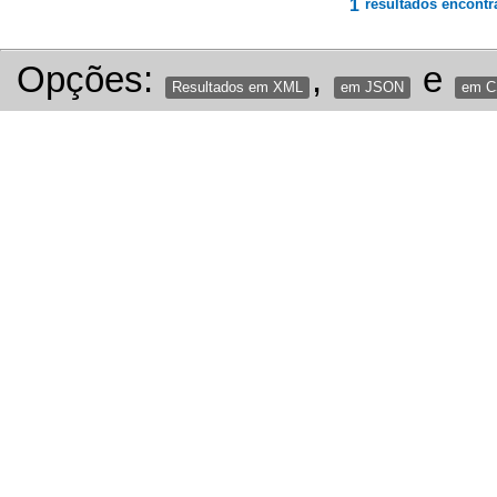
1
resultados encontr
Opções:
,
e
Resultados em XML
em JSON
em 