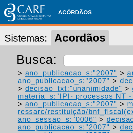
ACÓRDÃOS
Acordãos
Sistemas:
Busca:
>
ano_publicacao_s:"2007"
>
a
ano_publicacao_s:"2007"
>
dec
>
decisao_txt:"unanimidade"
>
materia_s:"IPI- processos NT - r
>
ano_publicacao_s:"2007"
>
m
ressarc/restituição/bnf_fiscal(ex
ano_sessao_s:"0006"
>
decisa
ano_publicacao_s:"2007"
>
dec