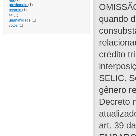
OMISSÃO
provimento
(1)
recurso
(1)
se
(1)
quando d
unanimidade
(1)
votos
(1)
consubst
relaciona
crédito tr
interpos
SELIC. S
gênero re
Decreto n
atualizad
art. 39 d