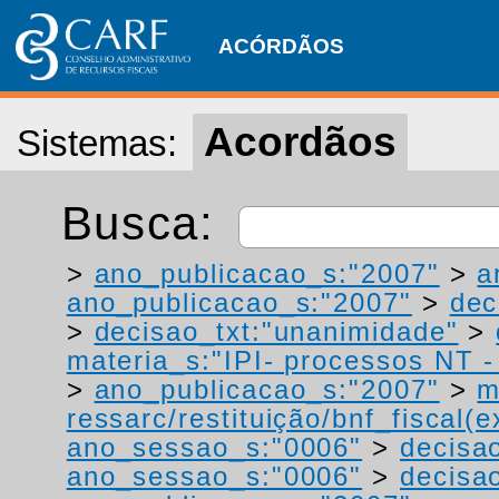
ACÓRDÃOS
Acordãos
Sistemas:
Busca:
>
ano_publicacao_s:"2007"
>
a
ano_publicacao_s:"2007"
>
dec
>
decisao_txt:"unanimidade"
>
materia_s:"IPI- processos NT - r
>
ano_publicacao_s:"2007"
>
m
ressarc/restituição/bnf_fiscal(ex
ano_sessao_s:"0006"
>
decisa
ano_sessao_s:"0006"
>
decisa