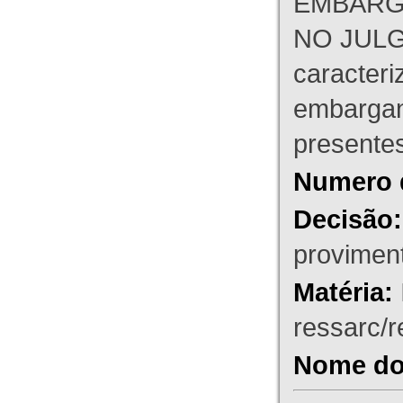
EMBARG
NO JULG
caracteri
embargant
presente
Numero 
Decisão:
proviment
Matéria:
ressarc/re
Nome do 