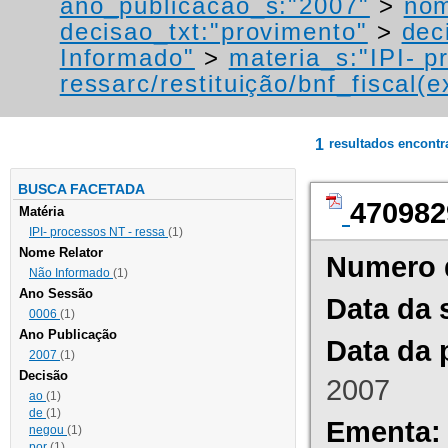
ano_publicacao_s:"2007"
>
nom
decisao_txt:"provimento"
>
dec
Informado"
>
materia_s:"IPI- p
ressarc/restituição/bnf_fiscal(ex
1
resultados encont
BUSCA FACETADA
470982
Matéria
IPI- processos NT - ressa
(1)
Nome Relator
Numero 
Não Informado
(1)
Ano Sessão
Data da 
0006
(1)
Ano Publicação
Data da 
2007
(1)
Decisão
2007
ao
(1)
de
(1)
Ementa:
negou
(1)
por
(1)