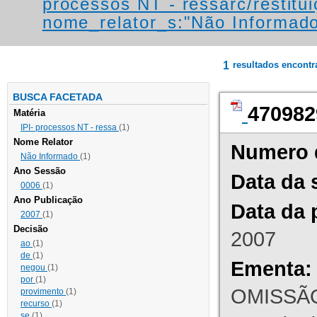
processos NT - ressarc/restituiç
nome_relator_s:"Não Informad
1
resultados encont
BUSCA FACETADA
470982
Matéria
IPI- processos NT - ressa
(1)
Nome Relator
Numero 
Não Informado
(1)
Ano Sessão
Data da 
0006
(1)
Ano Publicação
Data da 
2007
(1)
Decisão
2007
ao
(1)
de
(1)
Ementa:
negou
(1)
por
(1)
OMISSÃO
provimento
(1)
recurso
(1)
se
(1)