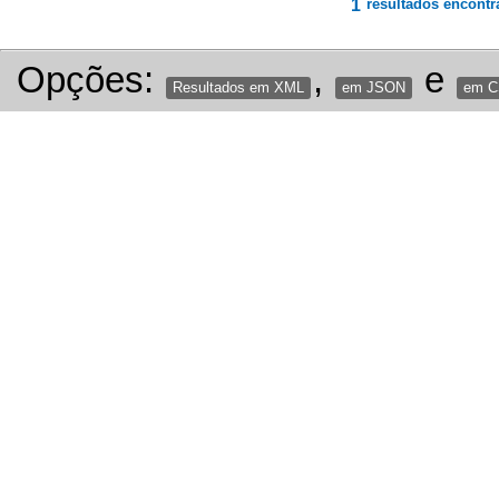
1
resultados encontr
Opções:
,
e
Resultados em XML
em JSON
em 