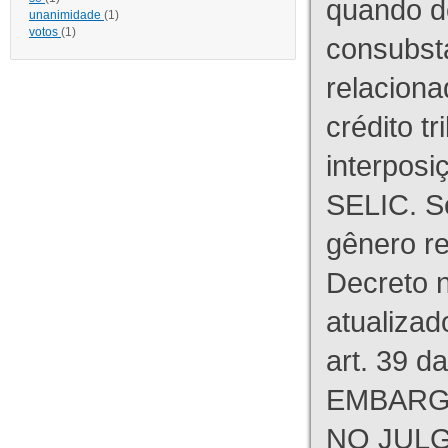
quando d
unanimidade
(1)
votos
(1)
consubst
relaciona
crédito tr
interpos
SELIC. S
gênero re
Decreto n
atualizad
art. 39 d
EMBARG
NO JULG