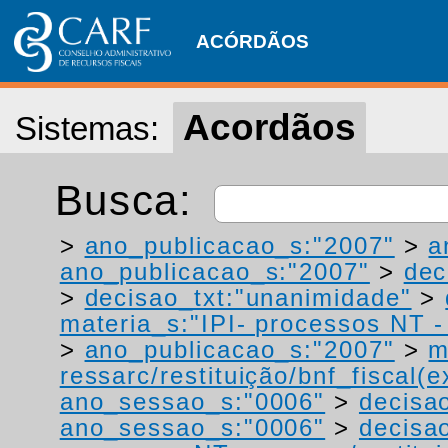
ACÓRDÃOS
Acordãos
Sistemas:
Busca:
>
ano_publicacao_s:"2007"
>
a
ano_publicacao_s:"2007"
>
dec
>
decisao_txt:"unanimidade"
>
materia_s:"IPI- processos NT - r
>
ano_publicacao_s:"2007"
>
m
ressarc/restituição/bnf_fiscal(ex
ano_sessao_s:"0006"
>
decisa
ano_sessao_s:"0006"
>
decisa