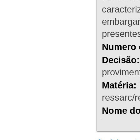
caracteri
embargant
presente
Numero 
Decisão:
proviment
Matéria:
ressarc/re
Nome do 