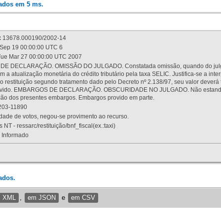
rados em 5 ms.
:
13678.000190/2002-14
Sep 19 00:00:00 UTC 6
ue Mar 27 00:00:00 UTC 2007
 DECLARAÇÃO. OMISSÃO DO JULGADO. Constatada omissão, quando do julgamen
m a atualização monetária do crédito tributário pela taxa SELIC. Justifica-se a 
 restituição segundo tratamento dado pelo Decreto nº 2.138/97, seu valor deverá 
rovido. EMBARGOS DE DECLARAÇÃO. OBSCURIDADE NO JULGADO. Não estando dev
osição dos presentes embargos. Embargos provido em parte.
03-11890
ade de votos, negou-se provimento ao recurso.
 NT - ressarc/restituição/bnf_fiscal(ex.:taxi)
Informado
ados.
m XML
,
em JSON
e
em CSV