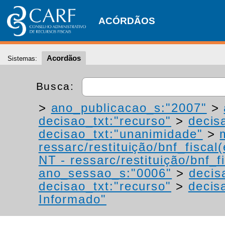
ACÓRDÃOS
Acordãos
Sistemas:
Busca:
>
ano_publicacao_s:"2007"
>
decisao_txt:"recurso"
>
decis
decisao_txt:"unanimidade"
>
ressarc/restituição/bnf_fiscal(
NT - ressarc/restituição/bnf_fi
ano_sessao_s:"0006"
>
decis
decisao_txt:"recurso"
>
decis
Informado"