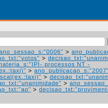
ano_sessao_s:"0006"
>
ano_publica
ao_txt:"votos"
>
decisao_txt:"unanim
materia_s:"IPI- processos NT -
ex.:taxi)"
>
ano_publicacao_s:"2007
scal(ex.:taxi)"
>
decisao_txt:"unani
ao_txt:"unanimidade"
>
ano_sessao_
ao_txt:"ao"
>
decisao_txt:"proviment