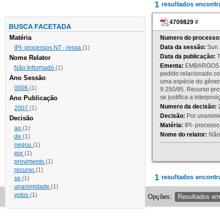
1
resultados encont
4709829
#
BUSCA FACETADA
Matéria
Numero do processo
Data da sessão:
Sun 
IPI- processos NT - ressa
(1)
Data da publicação:
T
Nome Relator
Ementa:
EMBARGOS DE
Não Informado
(1)
pedido relacionado co
Ano Sessão
uma espécie do gênero
0006
(1)
9.250/95. Recurso p
se justifica a interp
Ano Publicação
Numero da decisão:
2
2007
(1)
Decisão:
Por unanimid
Decisão
Matéria:
IPI- processos
ao
(1)
Nome do relator:
Não 
de
(1)
negou
(1)
por
(1)
provimento
(1)
recurso
(1)
1
resultados encontr
se
(1)
unanimidade
(1)
votos
(1)
Opções:
Resultados e