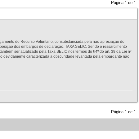
Página
1
de
1
to do Recurso Voluntário, consubstanciada pela não apreciação do
interposição dos embargos de declaração. TAXA SELIC. Sendo o ressarcimento
também ser atualizado pela Taxa SELIC nos termos do §4º do art. 39 da Lei nº
idamente caracterizada a obscuridade levantada pela embargante não
Página
1
de
1