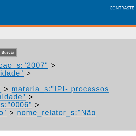
CONTRASTE
cao_s:"2007"
>
idade"
>
"
>
materia_s:"IPI- processos
midade"
>
s:"0006"
>
o"
>
nome_relator_s:"Não