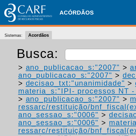
ACÓRDÃOS
Acordãos
Sistemas:
Busca:
>
ano_publicacao_s:"2007"
>
a
ano_publicacao_s:"2007"
>
dec
>
decisao_txt:"unanimidade"
>
materia_s:"IPI- processos NT - r
>
ano_publicacao_s:"2007"
>
m
ressarc/restituição/bnf_fiscal(ex
ano_sessao_s:"0006"
>
decisa
ano_sessao_s:"0006"
>
materi
ressarc/restituição/bnf_fiscal(ex