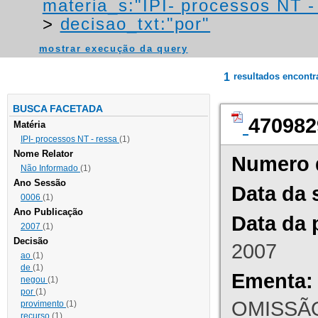
materia_s:"IPI- processos NT - r
>
decisao_txt:"por"
mostrar execução da query
1
resultados encont
BUSCA FACETADA
470982
Matéria
IPI- processos NT - ressa
(1)
Nome Relator
Numero 
Não Informado
(1)
Ano Sessão
Data da 
0006
(1)
Ano Publicação
Data da 
2007
(1)
Decisão
2007
ao
(1)
de
(1)
Ementa:
negou
(1)
por
(1)
OMISSÃO
provimento
(1)
recurso
(1)