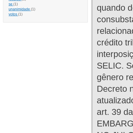
se
(1)
quando d
unanimidade
(1)
votos
(1)
consubst
relaciona
crédito tr
interpos
SELIC. S
gênero re
Decreto n
atualizad
art. 39 d
EMBARG