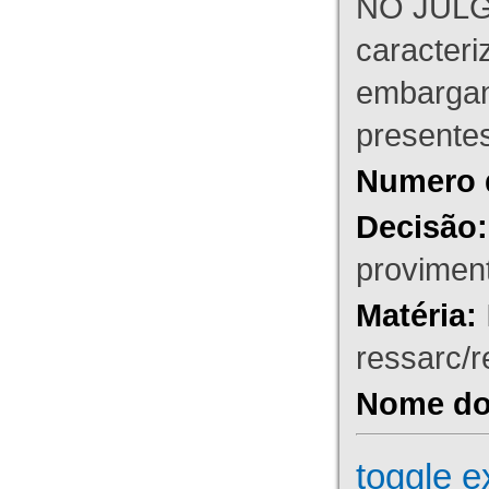
NO JULG
caracteri
embargant
presente
Numero 
Decisão:
proviment
Matéria:
ressarc/re
Nome do 
toggle e