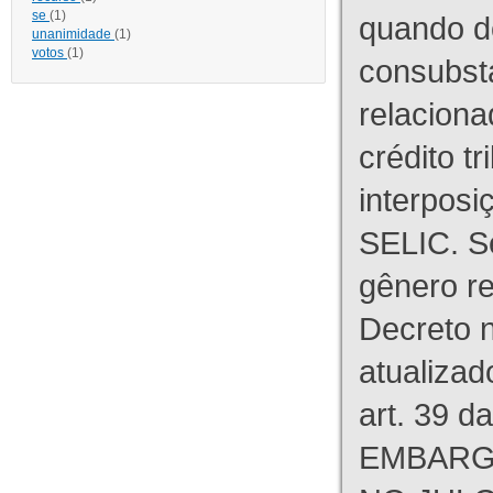
se
(1)
quando d
unanimidade
(1)
votos
(1)
consubst
relaciona
crédito tr
interpos
SELIC. S
gênero re
Decreto n
atualizad
art. 39 d
EMBARG