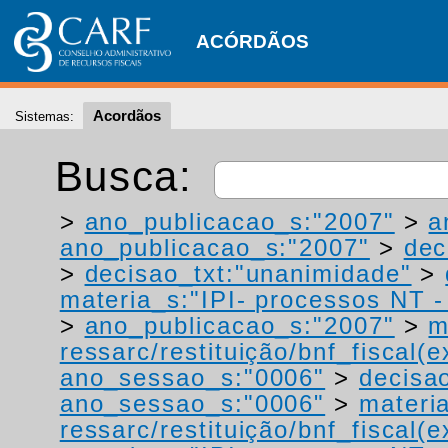
ACÓRDÃOS
Acordãos
Sistemas:
Busca:
>
ano_publicacao_s:"2007"
>
a
ano_publicacao_s:"2007"
>
dec
>
decisao_txt:"unanimidade"
>
materia_s:"IPI- processos NT - r
>
ano_publicacao_s:"2007"
>
m
ressarc/restituição/bnf_fiscal(ex
ano_sessao_s:"0006"
>
decisa
ano_sessao_s:"0006"
>
materi
ressarc/restituição/bnf_fiscal(ex