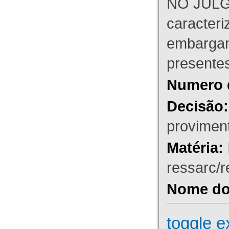
NO JULG
caracteri
embargant
presente
Numero 
Decisão:
proviment
Matéria:
ressarc/re
Nome do 
toggle e