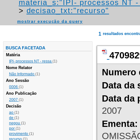
materia_s:"IPI- processos NT - r
>
decisao_txt:"recurso"
mostrar execução da query
1
resultados encont
BUSCA FACETADA
470982
Matéria
IPI- processos NT - ressa
(1)
Nome Relator
Numero 
Não Informado
(1)
Ano Sessão
Data da 
0006
(1)
Ano Publicação
Data da 
2007
(1)
Decisão
2007
ao
(1)
de
(1)
Ementa:
negou
(1)
por
(1)
OMISSÃO
provimento
(1)
recurso
(1)