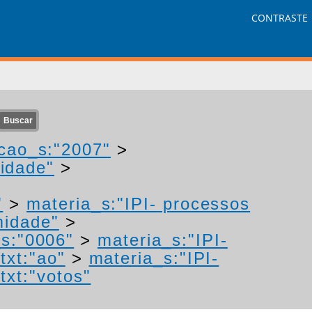
CONTRASTE
cao_s:"2007"
>
idade"
>
"
>
materia_s:"IPI- processos
midade"
>
s:"0006"
>
materia_s:"IPI-
txt:"ao"
>
materia_s:"IPI-
txt:"votos"