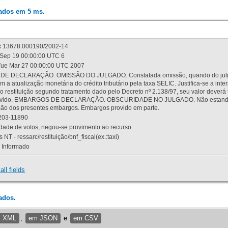
rados em 5 ms.
:
13678.000190/2002-14
Sep 19 00:00:00 UTC 6
ue Mar 27 00:00:00 UTC 2007
 DECLARAÇÃO. OMISSÃO DO JULGADO. Constatada omissão, quando do julgamen
m a atualização monetária do crédito tributário pela taxa SELIC. Justifica-se a 
 restituição segundo tratamento dado pelo Decreto nº 2.138/97, seu valor deverá 
rovido. EMBARGOS DE DECLARAÇÃO. OBSCURIDADE NO JULGADO. Não estando dev
osição dos presentes embargos. Embargos provido em parte.
03-11890
ade de votos, negou-se provimento ao recurso.
 NT - ressarc/restituição/bnf_fiscal(ex.:taxi)
Informado
all fields
ados.
m XML
,
em JSON
e
em CSV