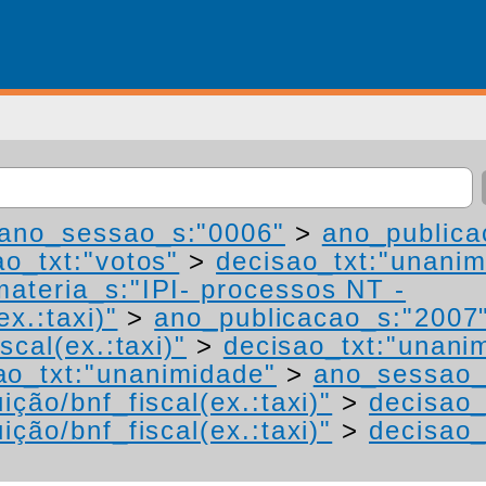
ano_sessao_s:"0006"
>
ano_publica
ao_txt:"votos"
>
decisao_txt:"unanim
materia_s:"IPI- processos NT -
ex.:taxi)"
>
ano_publicacao_s:"2007
scal(ex.:taxi)"
>
decisao_txt:"unani
ao_txt:"unanimidade"
>
ano_sessao_
ição/bnf_fiscal(ex.:taxi)"
>
decisao_
ição/bnf_fiscal(ex.:taxi)"
>
decisao_