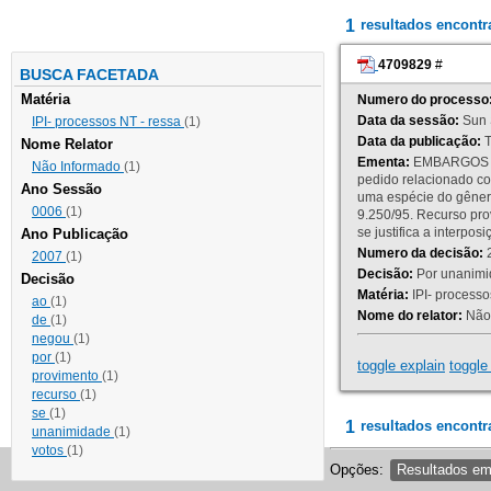
1
resultados encont
4709829
#
BUSCA FACETADA
Matéria
Numero do processo
Data da sessão:
Sun 
IPI- processos NT - ressa
(1)
Data da publicação:
T
Nome Relator
Ementa:
EMBARGOS DE
Não Informado
(1)
pedido relacionado co
Ano Sessão
uma espécie do gênero
0006
(1)
9.250/95. Recurso p
se justifica a interp
Ano Publicação
Numero da decisão:
2
2007
(1)
Decisão:
Por unanimid
Decisão
Matéria:
IPI- processos
ao
(1)
Nome do relator:
Não 
de
(1)
negou
(1)
por
(1)
toggle explain
toggle 
provimento
(1)
recurso
(1)
se
(1)
1
resultados encontr
unanimidade
(1)
votos
(1)
Opções:
Resultados e