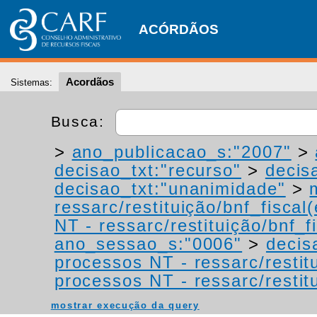
ACÓRDÃOS
Acordãos
Sistemas:
Busca:
>
ano_publicacao_s:"2007"
>
decisao_txt:"recurso"
>
decis
decisao_txt:"unanimidade"
>
ressarc/restituição/bnf_fiscal(
NT - ressarc/restituição/bnf_fi
ano_sessao_s:"0006"
>
decis
processos NT - ressarc/restitu
processos NT - ressarc/restitu
mostrar execução da query