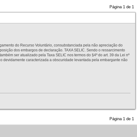
Página
1
de
1
to do Recurso Voluntário, consubstanciada pela não apreciação do
interposição dos embargos de declaração. TAXA SELIC. Sendo o ressarcimento
também ser atualizado pela Taxa SELIC nos termos do §4º do art. 39 da Lei nº
idamente caracterizada a obscuridade levantada pela embargante não
Página
1
de
1