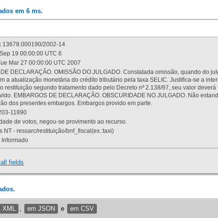
rados em 6 ms.
:
13678.000190/2002-14
Sep 19 00:00:00 UTC 6
ue Mar 27 00:00:00 UTC 2007
 DECLARAÇÃO. OMISSÃO DO JULGADO. Constatada omissão, quando do julgamen
m a atualização monetária do crédito tributário pela taxa SELIC. Justifica-se a 
 restituição segundo tratamento dado pelo Decreto nº 2.138/97, seu valor deverá 
rovido. EMBARGOS DE DECLARAÇÃO. OBSCURIDADE NO JULGADO. Não estando dev
osição dos presentes embargos. Embargos provido em parte.
03-11890
ade de votos, negou-se provimento ao recurso.
 NT - ressarc/restituição/bnf_fiscal(ex.:taxi)
Informado
all fields
ados.
m XML
,
em JSON
e
em CSV