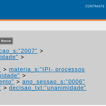
CONTRASTE
cao_s:"2007"
>
idade"
>
"
>
materia_s:"IPI- processos
midade"
>
ento"
>
ano_sessao_s:"0006"
"
>
decisao_txt:"unanimidade"