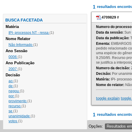
1
resultados encont
4709829
#
BUSCA FACETADA
Matéria
Numero do processo
Data da sessão:
Sun 
IPI- processos NT - ressa
(1)
Data da publicação:
T
Nome Relator
Ementa:
EMBARGOS DE
Não Informado
(1)
pedido relacionado co
Ano Sessão
uma espécie do gênero
0006
(1)
9.250/95. Recurso p
se justifica a interp
Ano Publicação
Numero da decisão:
2
2007
(1)
Decisão:
Por unanimid
Decisão
Matéria:
IPI- processos
ao
(1)
Nome do relator:
Não 
de
(1)
negou
(1)
por
(1)
toggle explain
toggle 
provimento
(1)
recurso
(1)
se
(1)
1
resultados encontr
unanimidade
(1)
votos
(1)
Opções:
Resultados e