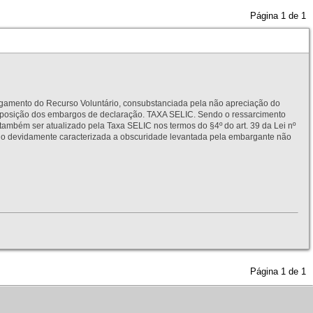
Página
1
de
1
to do Recurso Voluntário, consubstanciada pela não apreciação do
interposição dos embargos de declaração. TAXA SELIC. Sendo o ressarcimento
também ser atualizado pela Taxa SELIC nos termos do §4º do art. 39 da Lei nº
idamente caracterizada a obscuridade levantada pela embargante não
Página
1
de
1