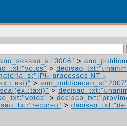
ano_sessao_s:"0006"
>
ano_publica
ao_txt:"votos"
>
decisao_txt:"unanim
materia_s:"IPI- processos NT -
ex.:taxi)"
>
ano_publicacao_s:"2007
scal(ex.:taxi)"
>
decisao_txt:"unani
ao_txt:"votos"
>
decisao_txt:"provim
isao_txt:"recurso"
>
decisao_txt:"de