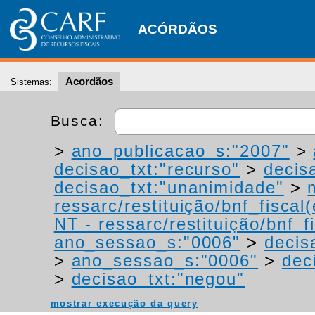
ACÓRDÃOS
Acordãos
Sistemas:
Busca:
>
ano_publicacao_s:"2007"
>
decisao_txt:"recurso"
>
decis
decisao_txt:"unanimidade"
>
ressarc/restituição/bnf_fiscal(
NT - ressarc/restituição/bnf_fi
ano_sessao_s:"0006"
>
decis
>
ano_sessao_s:"0006"
>
dec
>
decisao_txt:"negou"
mostrar execução da query