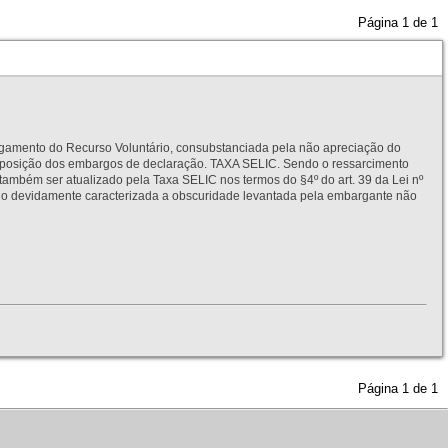
Página
1
de
1
to do Recurso Voluntário, consubstanciada pela não apreciação do
interposição dos embargos de declaração. TAXA SELIC. Sendo o ressarcimento
também ser atualizado pela Taxa SELIC nos termos do §4º do art. 39 da Lei nº
idamente caracterizada a obscuridade levantada pela embargante não
Página
1
de
1