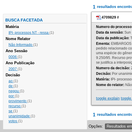
1
resultados encont
4709829
#
BUSCA FACETADA
Matéria
Numero do processo
Data da sessão:
Sun 
IPI- processos NT - ressa
(1)
Data da publicação:
T
Nome Relator
Ementa:
EMBARGOS DE
Não Informado
(1)
pedido relacionado co
Ano Sessão
uma espécie do gênero
0006
(1)
9.250/95. Recurso p
se justifica a interp
Ano Publicação
Numero da decisão:
2
2007
(1)
Decisão:
Por unanimid
Decisão
Matéria:
IPI- processos
ao
(1)
Nome do relator:
Não 
de
(1)
negou
(1)
por
(1)
toggle explain
toggle 
provimento
(1)
recurso
(1)
se
(1)
1
resultados encontr
unanimidade
(1)
votos
(1)
Opções:
Resultados e