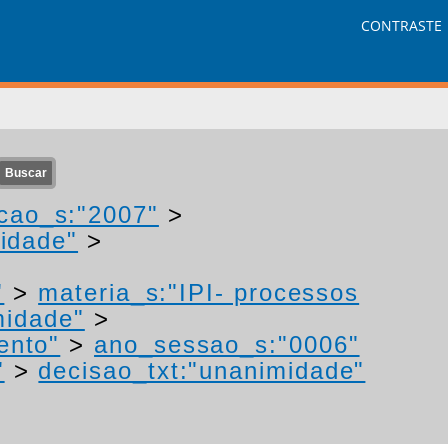
CONTRASTE
cao_s:"2007"
>
idade"
>
"
>
materia_s:"IPI- processos
midade"
>
ento"
>
ano_sessao_s:"0006"
"
>
decisao_txt:"unanimidade"