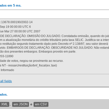
rados em 5 ms.
:
13678.000190/2002-14
Sep 19 00:00:00 UTC 6
ue Mar 27 00:00:00 UTC 2007
 DECLARAÇÃO. OMISSÃO DO JULGADO. Constatada omissão, quando do julgamen
m a atualização monetária do crédito tributário pela taxa SELIC. Justifica-se a 
 restituição segundo tratamento dado pelo Decreto nº 2.138/97, seu valor deverá 
rovido. EMBARGOS DE DECLARAÇÃO. OBSCURIDADE NO JULGADO. Não estando dev
osição dos presentes embargos. Embargos provido em parte.
03-11890
ade de votos, negou-se provimento ao recurso.
 NT - ressarc/restituição/bnf_fiscal(ex.:taxi)
Informado
all fields
ados.
m XML
,
em JSON
e
em CSV