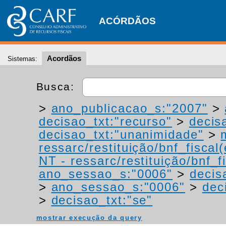
ACÓRDÃOS
Acordãos
Sistemas:
Busca:
>
ano_publicacao_s:"2007"
>
decisao_txt:"recurso"
>
decis
decisao_txt:"unanimidade"
>
ressarc/restituição/bnf_fiscal(
NT - ressarc/restituição/bnf_fi
ano_sessao_s:"0006"
>
decis
>
ano_sessao_s:"0006"
>
dec
>
decisao_txt:"se"
mostrar execução da query