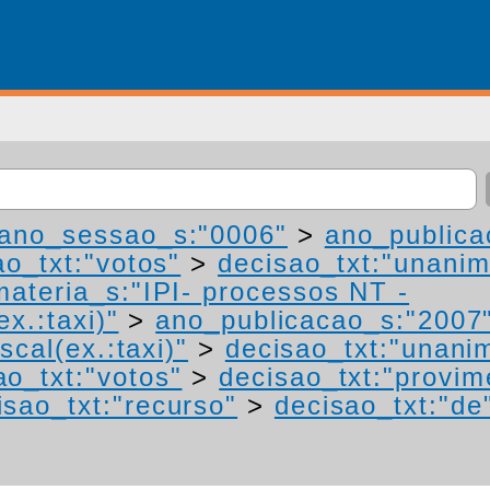
ano_sessao_s:"0006"
>
ano_publica
ao_txt:"votos"
>
decisao_txt:"unanim
materia_s:"IPI- processos NT -
ex.:taxi)"
>
ano_publicacao_s:"2007
scal(ex.:taxi)"
>
decisao_txt:"unani
ao_txt:"votos"
>
decisao_txt:"provim
isao_txt:"recurso"
>
decisao_txt:"de