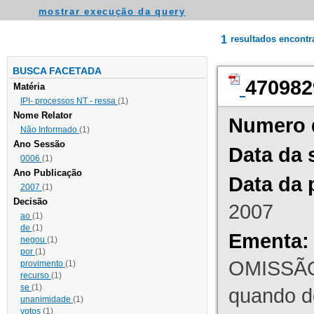
mostrar execução da query
1
resultados encont
BUSCA FACETADA
470982
Matéria
IPI- processos NT - ressa
(1)
Nome Relator
Numero 
Não Informado
(1)
Ano Sessão
Data da 
0006
(1)
Ano Publicação
Data da 
2007
(1)
Decisão
2007
ao
(1)
de
(1)
Ementa:
negou
(1)
por
(1)
OMISSÃO
provimento
(1)
recurso
(1)
se
(1)
quando d
unanimidade
(1)
votos
(1)