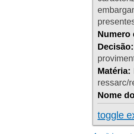
embargant
presente
Numero 
Decisão:
proviment
Matéria:
ressarc/re
Nome do 
toggle e