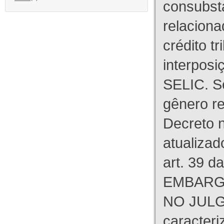
consubst
relaciona
crédito tr
interpos
SELIC. S
gênero re
Decreto n
atualizad
art. 39 d
EMBARG
NO JULG
caracteri