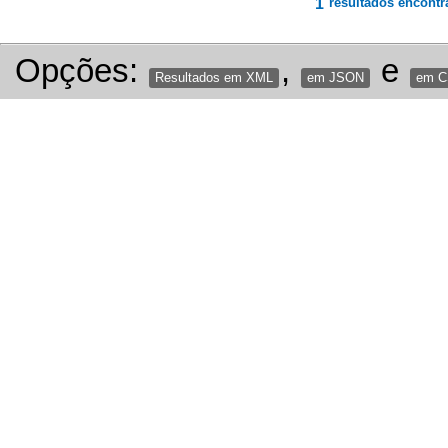
1
resultados encontr
Opções:
,
e
Resultados em XML
em JSON
em 