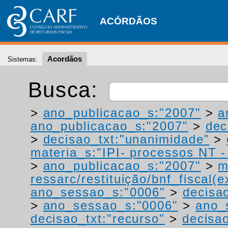
ACÓRDÃOS
Acordãos
Sistemas:
Busca:
>
ano_publicacao_s:"2007"
>
a
ano_publicacao_s:"2007"
>
dec
>
decisao_txt:"unanimidade"
>
materia_s:"IPI- processos NT - r
>
ano_publicacao_s:"2007"
>
m
ressarc/restituição/bnf_fiscal(ex
ano_sessao_s:"0006"
>
decisao
>
ano_sessao_s:"0006"
>
ano_
decisao_txt:"recurso"
>
decisa