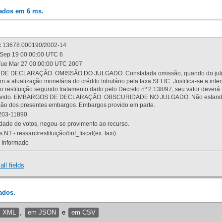
rados em 6 ms.
:
13678.000190/2002-14
Sep 19 00:00:00 UTC 6
ue Mar 27 00:00:00 UTC 2007
 DECLARAÇÃO. OMISSÃO DO JULGADO. Constatada omissão, quando do julgamen
m a atualização monetária do crédito tributário pela taxa SELIC. Justifica-se a 
 restituição segundo tratamento dado pelo Decreto nº 2.138/97, seu valor deverá 
rovido. EMBARGOS DE DECLARAÇÃO. OBSCURIDADE NO JULGADO. Não estando dev
osição dos presentes embargos. Embargos provido em parte.
03-11890
ade de votos, negou-se provimento ao recurso.
 NT - ressarc/restituição/bnf_fiscal(ex.:taxi)
Informado
all fields
ados.
m XML
,
em JSON
e
em CSV