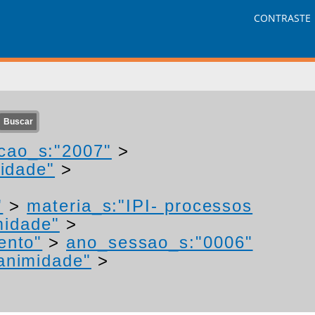
CONTRASTE
cao_s:"2007"
>
idade"
>
"
>
materia_s:"IPI- processos
midade"
>
ento"
>
ano_sessao_s:"0006"
animidade"
>