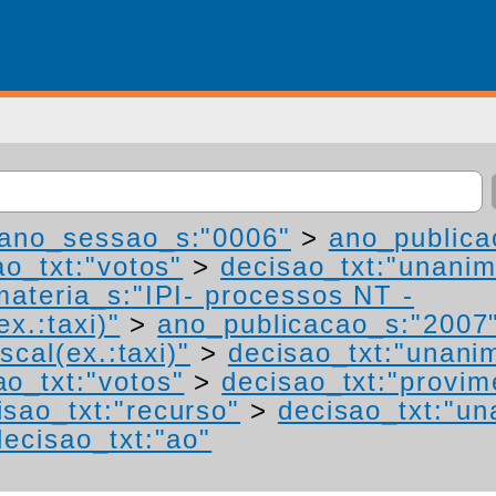
ano_sessao_s:"0006"
>
ano_publica
ao_txt:"votos"
>
decisao_txt:"unanim
materia_s:"IPI- processos NT -
ex.:taxi)"
>
ano_publicacao_s:"2007
scal(ex.:taxi)"
>
decisao_txt:"unani
ao_txt:"votos"
>
decisao_txt:"provim
isao_txt:"recurso"
>
decisao_txt:"un
decisao_txt:"ao"