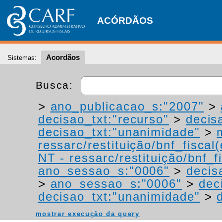
ACÓRDÃOS
Acordãos
Sistemas:
Busca:
>
ano_publicacao_s:"2007"
>
decisao_txt:"recurso"
>
decis
decisao_txt:"unanimidade"
>
ressarc/restituição/bnf_fiscal(
NT - ressarc/restituição/bnf_fi
ano_sessao_s:"0006"
>
decis
>
ano_sessao_s:"0006"
>
dec
decisao_txt:"unanimidade"
>
mostrar execução da query