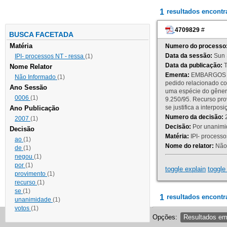
1
resultados encont
4709829
#
BUSCA FACETADA
Matéria
Numero do processo
Data da sessão:
Sun 
IPI- processos NT - ressa
(1)
Data da publicação:
T
Nome Relator
Ementa:
EMBARGOS DE
Não Informado
(1)
pedido relacionado co
Ano Sessão
uma espécie do gênero
0006
(1)
9.250/95. Recurso p
se justifica a interp
Ano Publicação
Numero da decisão:
2
2007
(1)
Decisão:
Por unanimid
Decisão
Matéria:
IPI- processos
ao
(1)
Nome do relator:
Não 
de
(1)
negou
(1)
por
(1)
toggle explain
toggle 
provimento
(1)
recurso
(1)
se
(1)
1
resultados encontr
unanimidade
(1)
votos
(1)
Opções:
Resultados e