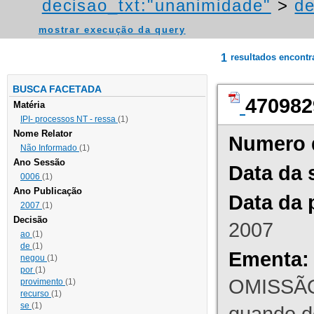
decisao_txt:"unanimidade"
>
de
mostrar execução da query
1
resultados encont
BUSCA FACETADA
470982
Matéria
IPI- processos NT - ressa
(1)
Nome Relator
Numero 
Não Informado
(1)
Ano Sessão
Data da 
0006
(1)
Ano Publicação
Data da 
2007
(1)
Decisão
2007
ao
(1)
de
(1)
Ementa:
negou
(1)
por
(1)
OMISSÃO
provimento
(1)
recurso
(1)
se
(1)
quando d