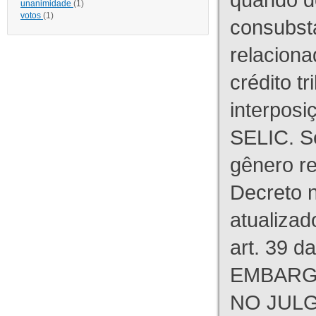
unanimidade
(1)
votos
(1)
consubst
relaciona
crédito tr
interpos
SELIC. S
gênero re
Decreto n
atualizad
art. 39 d
EMBARG
NO JULG