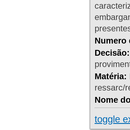
caracteri
embargant
presente
Numero 
Decisão:
proviment
Matéria:
ressarc/re
Nome do 
toggle e