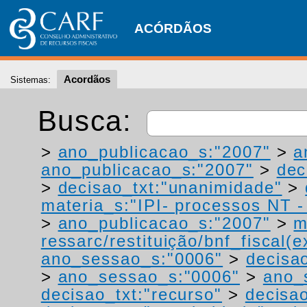
ACÓRDÃOS
Acordãos
Sistemas:
Busca:
>
ano_publicacao_s:"2007"
>
a
ano_publicacao_s:"2007"
>
dec
>
decisao_txt:"unanimidade"
>
materia_s:"IPI- processos NT - r
>
ano_publicacao_s:"2007"
>
m
ressarc/restituição/bnf_fiscal(ex
ano_sessao_s:"0006"
>
decisao
>
ano_sessao_s:"0006"
>
ano_
decisao_txt:"recurso"
>
decisa