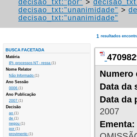
decisao_txt:"por"
>
decisao_tx
decisao_txt:"unanimidade"
>
de
decisao_txt:"unanimidade"
1
resultados encont
BUSCA FACETADA
470982
Matéria
IPI- processos NT - ressa
(1)
Nome Relator
Numero 
Não Informado
(1)
Ano Sessão
Data da 
0006
(1)
Ano Publicação
Data da 
2007
(1)
Decisão
2007
ao
(1)
de
(1)
Ementa:
negou
(1)
por
(1)
OMISSÃO
provimento
(1)