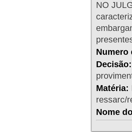
NO JULG
caracteri
embargant
presente
Numero 
Decisão:
proviment
Matéria:
ressarc/re
Nome do 