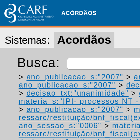
ACÓRDÃOS
Acordãos
Sistemas:
Busca:
>
ano_publicacao_s:"2007"
>
a
ano_publicacao_s:"2007"
>
dec
>
decisao_txt:"unanimidade"
>
materia_s:"IPI- processos NT - r
>
ano_publicacao_s:"2007"
>
m
ressarc/restituição/bnf_fiscal(ex
ano_sessao_s:"0006"
>
materi
ressarc/restituição/bnf_fiscal(ex