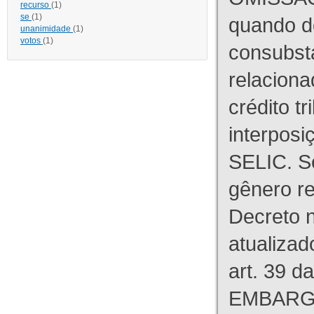
recurso
(1)
se
(1)
quando d
unanimidade
(1)
votos
(1)
consubst
relaciona
crédito tr
interpos
SELIC. S
gênero re
Decreto n
atualizad
art. 39 d
EMBARG