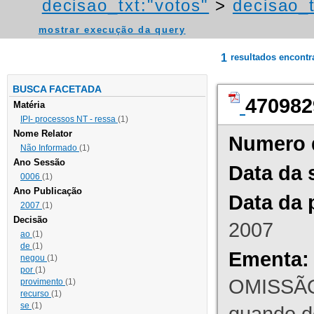
decisao_txt:"votos"
>
decisao_t
mostrar execução da query
1
resultados encont
BUSCA FACETADA
470982
Matéria
IPI- processos NT - ressa
(1)
Nome Relator
Numero 
Não Informado
(1)
Ano Sessão
Data da 
0006
(1)
Ano Publicação
Data da 
2007
(1)
Decisão
2007
ao
(1)
de
(1)
Ementa:
negou
(1)
por
(1)
OMISSÃO
provimento
(1)
recurso
(1)
se
(1)
quando d