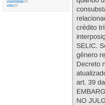
unanimidade
(1)
votos
(1)
consubst
relaciona
crédito tr
interpos
SELIC. S
gênero re
Decreto n
atualizad
art. 39 d
EMBARG
NO JULG