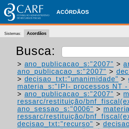
ACÓRDÃOS
Acordãos
Sistemas:
Busca:
>
ano_publicacao_s:"2007"
>
a
ano_publicacao_s:"2007"
>
dec
>
decisao_txt:"unanimidade"
>
materia_s:"IPI- processos NT - r
>
ano_publicacao_s:"2007"
>
m
ressarc/restituição/bnf_fiscal(ex
ano_sessao_s:"0006"
>
materi
ressarc/restituição/bnf_fiscal(ex
decisao_txt:"recurso"
>
decisa