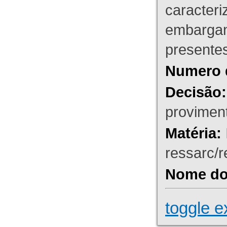
caracteri
embargant
presente
Numero 
Decisão:
proviment
Matéria:
ressarc/re
Nome do 
toggle e