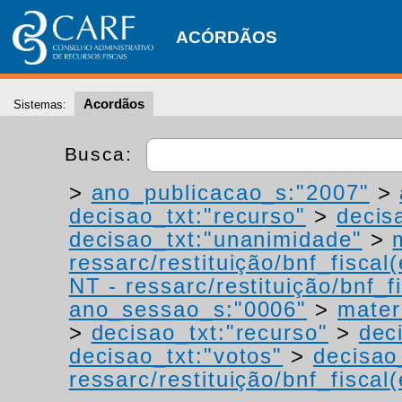
ACÓRDÃOS
Acordãos
Sistemas:
Busca:
>
ano_publicacao_s:"2007"
>
decisao_txt:"recurso"
>
decis
decisao_txt:"unanimidade"
>
ressarc/restituição/bnf_fiscal(
NT - ressarc/restituição/bnf_fi
ano_sessao_s:"0006"
>
mater
>
decisao_txt:"recurso"
>
dec
decisao_txt:"votos"
>
decisao
ressarc/restituição/bnf_fiscal(