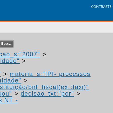
CONTRASTE
cao_s:"2007"
>
idade"
>
"
>
materia_s:"IPI- processos
midade"
>
tituição/bnf_fiscal(ex.:taxi)"
gou"
>
decisao_txt:"por"
>
s NT -