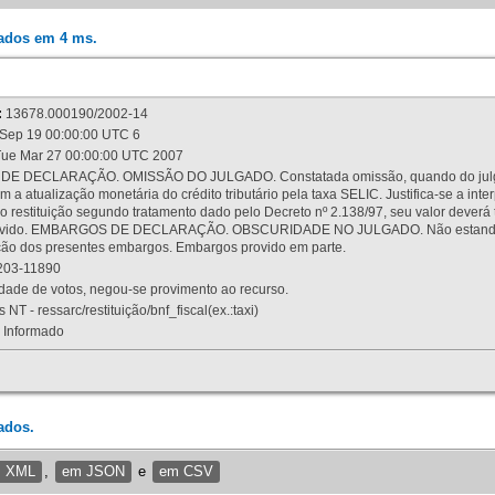
rados em 4 ms.
:
13678.000190/2002-14
Sep 19 00:00:00 UTC 6
ue Mar 27 00:00:00 UTC 2007
 DECLARAÇÃO. OMISSÃO DO JULGADO. Constatada omissão, quando do julgamen
m a atualização monetária do crédito tributário pela taxa SELIC. Justifica-se a 
 restituição segundo tratamento dado pelo Decreto nº 2.138/97, seu valor deverá 
rovido. EMBARGOS DE DECLARAÇÃO. OBSCURIDADE NO JULGADO. Não estando dev
osição dos presentes embargos. Embargos provido em parte.
03-11890
ade de votos, negou-se provimento ao recurso.
 NT - ressarc/restituição/bnf_fiscal(ex.:taxi)
Informado
ados.
m XML
,
em JSON
e
em CSV