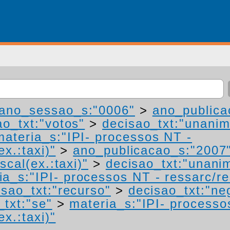
ano_sessao_s:"0006"
>
ano_publica
ao_txt:"votos"
>
decisao_txt:"unanim
materia_s:"IPI- processos NT -
ex.:taxi)"
>
ano_publicacao_s:"2007
scal(ex.:taxi)"
>
decisao_txt:"unani
ia_s:"IPI- processos NT - ressarc/res
isao_txt:"recurso"
>
decisao_txt:"ne
_txt:"se"
>
materia_s:"IPI- processo
ex.:taxi)"