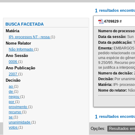
1
resultados encont
4709829
#
BUSCA FACETADA
Matéria
Numero do processo
Data da sessão:
Sun 
IPI- processos NT - ressa
(1)
Data da publicação:
T
Nome Relator
Ementa:
EMBARGOS DE
Não Informado
(1)
pedido relacionado co
Ano Sessão
uma espécie do gênero
0006
(1)
9.250/95. Recurso p
se justifica a interp
Ano Publicação
Numero da decisão:
2
2007
(1)
Decisão:
Por unanimid
Decisão
Matéria:
IPI- processos
ao
(1)
Nome do relator:
Não 
de
(1)
negou
(1)
por
(1)
provimento
(1)
recurso
(1)
1
resultados encontr
se
(1)
unanimidade
(1)
votos
(1)
Opções:
Resultados e