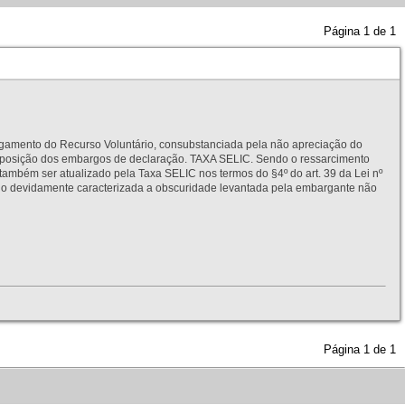
Página
1
de
1
to do Recurso Voluntário, consubstanciada pela não apreciação do
interposição dos embargos de declaração. TAXA SELIC. Sendo o ressarcimento
também ser atualizado pela Taxa SELIC nos termos do §4º do art. 39 da Lei nº
idamente caracterizada a obscuridade levantada pela embargante não
Página
1
de
1