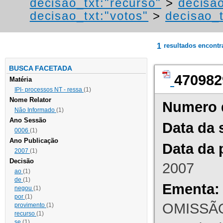
decisao_txt:"recurso"
>
decisa
decisao_txt:"votos"
>
decisao_t
1
resultados encont
BUSCA FACETADA
470982
Matéria
IPI- processos NT - ressa
(1)
Nome Relator
Numero 
Não Informado
(1)
Ano Sessão
Data da 
0006
(1)
Ano Publicação
Data da 
2007
(1)
Decisão
2007
ao
(1)
de
(1)
Ementa:
negou
(1)
por
(1)
OMISSÃO
provimento
(1)
recurso
(1)
se
(1)