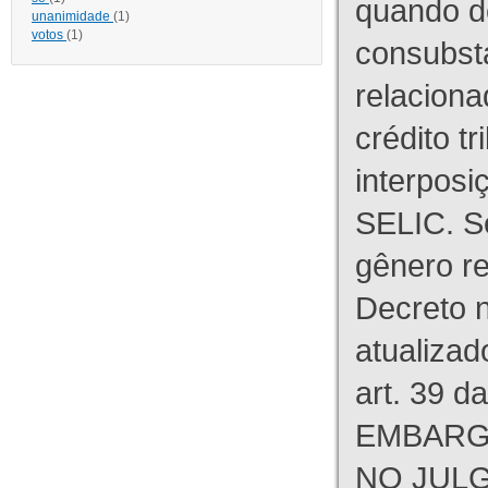
quando d
unanimidade
(1)
votos
(1)
consubst
relaciona
crédito tr
interpos
SELIC. S
gênero re
Decreto n
atualizad
art. 39 d
EMBARG
NO JULG