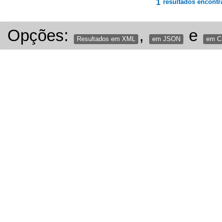
1
resultados encontr
Opções:
,
e
Resultados em XML
em JSON
em 