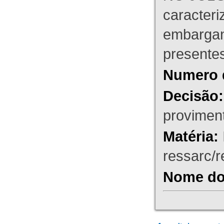
caracteri
embargant
presente
Numero 
Decisão:
proviment
Matéria:
ressarc/re
Nome do 