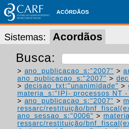
ACÓRDÃOS
Acordãos
Sistemas:
Busca:
>
ano_publicacao_s:"2007"
>
a
ano_publicacao_s:"2007"
>
dec
>
decisao_txt:"unanimidade"
>
materia_s:"IPI- processos NT - r
>
ano_publicacao_s:"2007"
>
m
ressarc/restituição/bnf_fiscal(ex
ano_sessao_s:"0006"
>
materi
ressarc/restituição/bnf_fiscal(ex