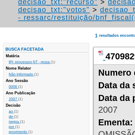
decisao_txt:"recurso"
>
decisa
decisao_txt:"votos"
>
decisao_t
- ressarc/restituição/bnf_fiscal(
1
resultados encont
BUSCA FACETADA
470982
Matéria
IPI- processos NT - ressa
(1)
Nome Relator
Numero 
Não Informado
(1)
Ano Sessão
Data da 
0006
(1)
Ano Publicação
Data da 
2007
(1)
Decisão
2007
ao
(1)
de
(1)
Ementa:
negou
(1)
por
(1)
OMISSÃO
provimento
(1)