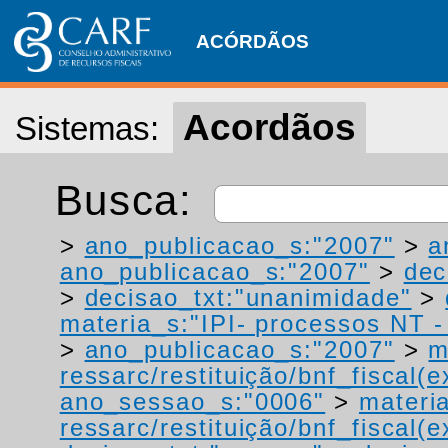
ACÓRDÃOS
Acordãos
Sistemas:
Busca:
>
ano_publicacao_s:"2007"
>
a
ano_publicacao_s:"2007"
>
dec
>
decisao_txt:"unanimidade"
>
materia_s:"IPI- processos NT - r
>
ano_publicacao_s:"2007"
>
m
ressarc/restituição/bnf_fiscal(ex
ano_sessao_s:"0006"
>
materi
ressarc/restituição/bnf_fiscal(ex