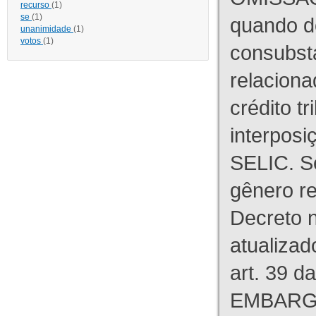
recurso
(1)
se
(1)
quando d
unanimidade
(1)
votos
(1)
consubst
relaciona
crédito tr
interpos
SELIC. S
gênero re
Decreto n
atualizad
art. 39 d
EMBARG