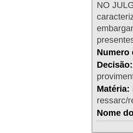
NO JULG
caracteri
embargant
presente
Numero 
Decisão:
proviment
Matéria:
ressarc/re
Nome do 