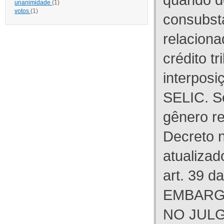
unanimidade
(1)
votos
(1)
consubst
relaciona
crédito tr
interpos
SELIC. S
gênero re
Decreto n
atualizad
art. 39 d
EMBARG
NO JULG