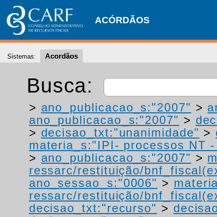
ACÓRDÃOS
Acordãos
Sistemas:
Busca:
>
ano_publicacao_s:"2007"
>
a
ano_publicacao_s:"2007"
>
dec
>
decisao_txt:"unanimidade"
>
materia_s:"IPI- processos NT - r
>
ano_publicacao_s:"2007"
>
m
ressarc/restituição/bnf_fiscal(ex
ano_sessao_s:"0006"
>
materi
ressarc/restituição/bnf_fiscal(ex
decisao_txt:"recurso"
>
decisa