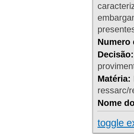
caracteri
embargant
presente
Numero 
Decisão:
proviment
Matéria:
ressarc/re
Nome do 
toggle e