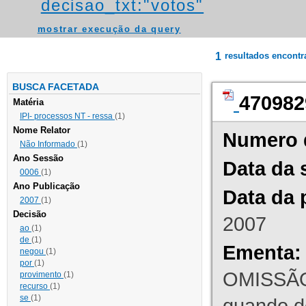
decisao_txt:"votos"
mostrar execução da query
1
resultados encont
BUSCA FACETADA
470982
Matéria
IPI- processos NT - ressa
(1)
Nome Relator
Numero 
Não Informado
(1)
Ano Sessão
Data da 
0006
(1)
Ano Publicação
Data da 
2007
(1)
Decisão
2007
ao
(1)
de
(1)
Ementa:
negou
(1)
por
(1)
OMISSÃO
provimento
(1)
recurso
(1)
se
(1)
quando d