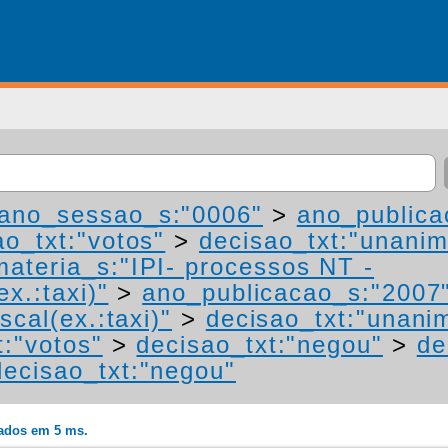
ano_sessao_s:"0006"
>
ano_publica
ao_txt:"votos"
>
decisao_txt:"unanim
materia_s:"IPI- processos NT -
ex.:taxi)"
>
ano_publicacao_s:"2007
scal(ex.:taxi)"
>
decisao_txt:"unani
t:"votos"
>
decisao_txt:"negou"
>
de
decisao_txt:"negou"
rados em 5 ms.