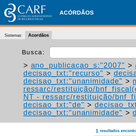
ACÓRDÃOS
Acordãos
Sistemas:
Busca:
>
ano_publicacao_s:"2007"
>
decisao_txt:"recurso"
>
decis
decisao_txt:"unanimidade"
>
ressarc/restituição/bnf_fiscal(
NT - ressarc/restituição/bnf_fi
decisao_txt:"de"
>
decisao_tx
decisao_txt:"unanimidade"
>
1
resultados encont