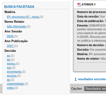
4709829
#
BUSCA FACETADA
Matéria
Numero do processo
Data da sessão:
Sun 
IPI- processos NT - ressa
(1)
Data da publicação:
T
Nome Relator
Ementa:
EMBARGOS DE
Não Informado
(1)
pedido relacionado co
Ano Sessão
uma espécie do gênero
0006
(1)
9.250/95. Recurso p
se justifica a interp
Ano Publicação
Numero da decisão:
2
2007
(1)
Decisão:
Por unanimid
Decisão
Matéria:
IPI- processos
ao
(1)
Nome do relator:
Não 
de
(1)
negou
(1)
por
(1)
provimento
(1)
recurso
(1)
1
resultados encontr
se
(1)
unanimidade
(1)
votos
(1)
Opções:
Resultados e