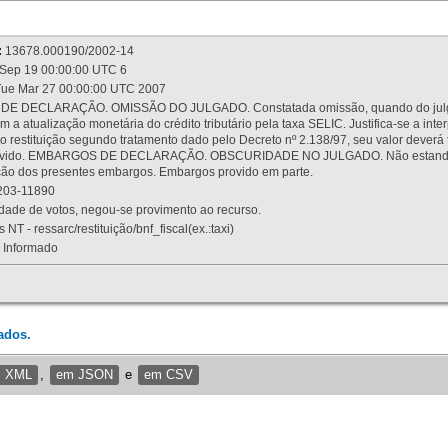
:
13678.000190/2002-14
Sep 19 00:00:00 UTC 6
ue Mar 27 00:00:00 UTC 2007
 DECLARAÇÃO. OMISSÃO DO JULGADO. Constatada omissão, quando do julgamen
m a atualização monetária do crédito tributário pela taxa SELIC. Justifica-se a 
 restituição segundo tratamento dado pelo Decreto nº 2.138/97, seu valor deverá 
rovido. EMBARGOS DE DECLARAÇÃO. OBSCURIDADE NO JULGADO. Não estando dev
osição dos presentes embargos. Embargos provido em parte.
03-11890
ade de votos, negou-se provimento ao recurso.
 NT - ressarc/restituição/bnf_fiscal(ex.:taxi)
Informado
ados.
m XML
,
em JSON
e
em CSV