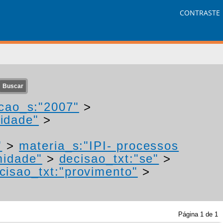
CONTRASTE
cao_s:"2007"
>
idade"
>
"
>
materia_s:"IPI- processos
midade"
>
decisao_txt:"se"
>
cisao_txt:"provimento"
>
Página
1
de
1