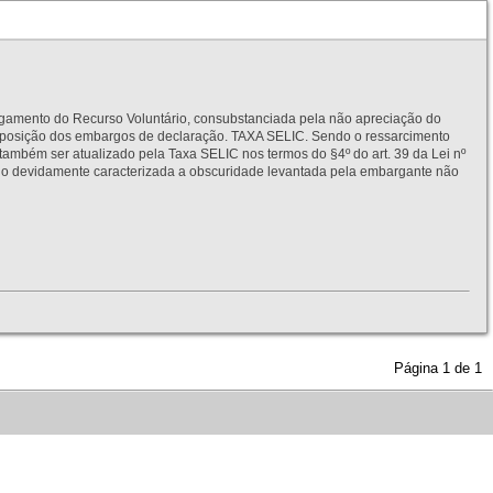
to do Recurso Voluntário, consubstanciada pela não apreciação do
interposição dos embargos de declaração. TAXA SELIC. Sendo o ressarcimento
também ser atualizado pela Taxa SELIC nos termos do §4º do art. 39 da Lei nº
idamente caracterizada a obscuridade levantada pela embargante não
Página
1
de
1