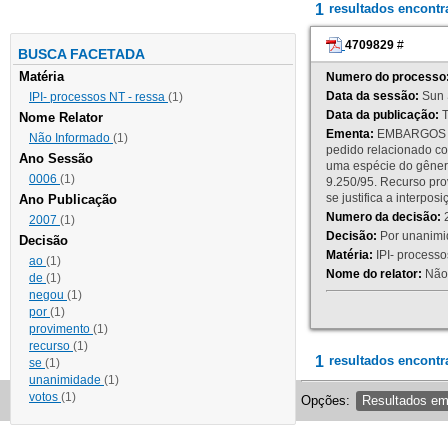
1
resultados encont
4709829
#
BUSCA FACETADA
Matéria
Numero do processo
Data da sessão:
Sun 
IPI- processos NT - ressa
(1)
Data da publicação:
T
Nome Relator
Ementa:
EMBARGOS DE
Não Informado
(1)
pedido relacionado co
Ano Sessão
uma espécie do gênero
0006
(1)
9.250/95. Recurso p
se justifica a interp
Ano Publicação
Numero da decisão:
2
2007
(1)
Decisão:
Por unanimid
Decisão
Matéria:
IPI- processos
ao
(1)
Nome do relator:
Não 
de
(1)
negou
(1)
por
(1)
provimento
(1)
recurso
(1)
1
resultados encontr
se
(1)
unanimidade
(1)
votos
(1)
Opções:
Resultados e