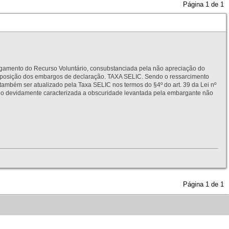
Página
1
de
1
to do Recurso Voluntário, consubstanciada pela não apreciação do
interposição dos embargos de declaração. TAXA SELIC. Sendo o ressarcimento
também ser atualizado pela Taxa SELIC nos termos do §4º do art. 39 da Lei nº
idamente caracterizada a obscuridade levantada pela embargante não
Página
1
de
1