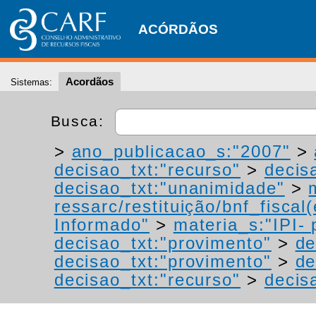
ACÓRDÃOS
Acordãos
Sistemas:
Busca:
>
ano_publicacao_s:"2007"
>
decisao_txt:"recurso"
>
decis
decisao_txt:"unanimidade"
>
ressarc/restituição/bnf_fiscal(
Informado"
>
materia_s:"IPI- 
decisao_txt:"provimento"
>
de
decisao_txt:"provimento"
>
de
decisao_txt:"recurso"
>
decis