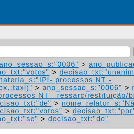
ano_sessao_s:"0006"
>
ano_publica
ao_txt:"votos"
>
decisao_txt:"unanim
materia_s:"IPI- processos NT -
ex.:taxi)"
>
ano_sessao_s:"0006"
>
processos NT - ressarc/restituição/bn
cisao_txt:"de"
>
nome_relator_s:"N
cisao_txt:"votos"
>
decisao_txt:"por
ao_txt:"se"
>
decisao_txt:"de"