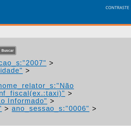
CONTRASTE
cao_s:"2007"
>
idade"
>
nome_relator_s:"Não
f_fiscal(ex.:taxi)"
>
ão Informado"
>
"
>
ano_sessao_s:"0006"
>