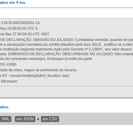
rados em 4 ms.
:
13678.000190/2002-14
Sep 19 00:00:00 UTC 6
ue Mar 27 00:00:00 UTC 2007
 DECLARAÇÃO. OMISSÃO DO JULGADO. Constatada omissão, quando do julgamen
m a atualização monetária do crédito tributário pela taxa SELIC. Justifica-se a 
 restituição segundo tratamento dado pelo Decreto nº 2.138/97, seu valor deverá 
rovido. EMBARGOS DE DECLARAÇÃO. OBSCURIDADE NO JULGADO. Não estando dev
osição dos presentes embargos. Embargos provido em parte.
03-11890
ade de votos, negou-se provimento ao recurso.
 NT - ressarc/restituição/bnf_fiscal(ex.:taxi)
Informado
ados.
m XML
,
em JSON
e
em CSV