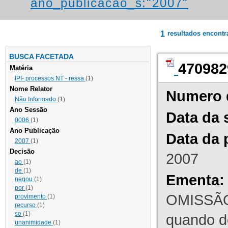
ano_publicacao_s:"2007"
1
resultados encont
BUSCA FACETADA
470982
Matéria
IPI- processos NT - ressa
(1)
Nome Relator
Numero 
Não Informado
(1)
Ano Sessão
Data da 
0006
(1)
Ano Publicação
Data da 
2007
(1)
Decisão
2007
ao
(1)
de
(1)
Ementa:
negou
(1)
por
(1)
OMISSÃO
provimento
(1)
recurso
(1)
se
(1)
quando d
unanimidade
(1)