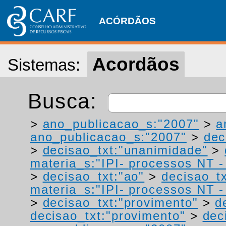
ACÓRDÃOS
Acordãos
Sistemas:
Busca:
>
ano_publicacao_s:"2007"
>
a
ano_publicacao_s:"2007"
>
dec
>
decisao_txt:"unanimidade"
>
materia_s:"IPI- processos NT - r
>
decisao_txt:"ao"
>
decisao_tx
materia_s:"IPI- processos NT - r
>
decisao_txt:"provimento"
>
d
decisao_txt:"provimento"
>
dec