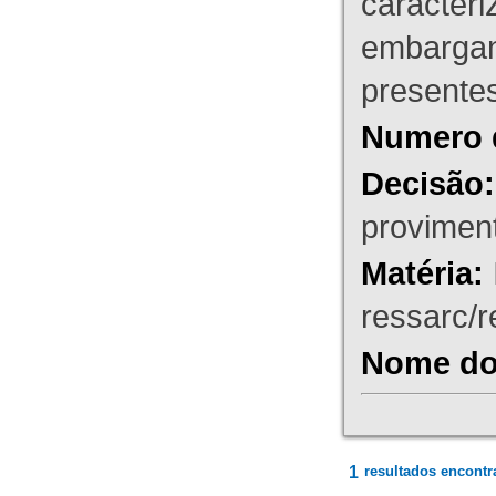
caracteri
embargant
presente
Numero 
Decisão:
proviment
Matéria:
ressarc/re
Nome do 
1
resultados encontr