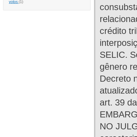
votos
(1)
consubst
relaciona
crédito tr
interpos
SELIC. S
gênero re
Decreto n
atualizad
art. 39 d
EMBARG
NO JULG