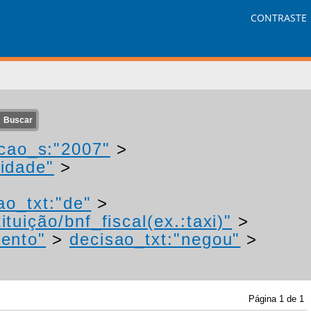
CONTRASTE
cao_s:"2007"
>
idade"
>
ao_txt:"de"
>
tuição/bnf_fiscal(ex.:taxi)"
>
mento"
>
decisao_txt:"negou"
>
Página
1
de
1