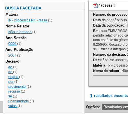
4709829
#
BUSCA FACETADA
Matéria
Numero do processo
Data da sessão:
Sun 
IPI- processos NT - ressa
(1)
Data da publicação:
T
Nome Relator
Ementa:
EMBARGOS DE
Não Informado
(1)
pedido relacionado co
Ano Sessão
uma espécie do gênero
0006
(1)
9.250/95. Recurso p
se justifica a interp
Ano Publicação
Numero da decisão:
2
2007
(1)
Decisão:
Por unanimid
Decisão
Matéria:
IPI- processos
ao
(1)
Nome do relator:
Não 
de
(1)
negou
(1)
por
(1)
provimento
(1)
recurso
(1)
1
resultados encontr
se
(1)
unanimidade
(1)
votos
(1)
Opções:
Resultados e