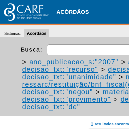
ACÓRDÃOS
Acordãos
Sistemas:
Busca:
>
ano_publicacao_s:"2007"
>
decisao_txt:"recurso"
>
decis
decisao_txt:"unanimidade"
>
ressarc/restituição/bnf_fiscal(
decisao_txt:"negou"
>
materia
decisao_txt:"provimento"
>
de
decisao_txt:"de"
1
resultados encont