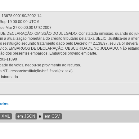
:
13678.000190/2002-14
Sep 19 00:00:00 UTC 6
ue Mar 27 00:00:00 UTC 2007
 DECLARAÇÃO. OMISSÃO DO JULGADO. Constatada omissão, quando do julgamen
m a atualização monetária do crédito tributário pela taxa SELIC. Justifica-se a 
 restituição segundo tratamento dado pelo Decreto nº 2.138/97, seu valor deverá 
rovido. EMBARGOS DE DECLARAÇÃO. OBSCURIDADE NO JULGADO. Não estando dev
osição dos presentes embargos. Embargos provido em parte.
03-11890
ade de votos, negou-se provimento ao recurso.
 NT - ressarc/restituição/bnf_fiscal(ex.:taxi)
Informado
ados.
m XML
,
em JSON
e
em CSV