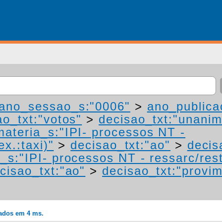
ano_sessao_s:"0006"
>
ano_publica
ao_txt:"votos"
>
decisao_txt:"unanim
materia_s:"IPI- processos NT -
ex.:taxi)"
>
decisao_txt:"ao"
>
decis
_s:"IPI- processos NT - ressarc/resti
cisao_txt:"ao"
>
decisao_txt:"provi
rados em 4 ms.