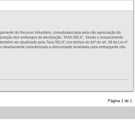
to do Recurso Voluntário, consubstanciada pela não apreciação do
interposição dos embargos de declaração. TAXA SELIC. Sendo o ressarcimento
também ser atualizado pela Taxa SELIC nos termos do §4º do art. 39 da Lei nº
idamente caracterizada a obscuridade levantada pela embargante não
Página
1
de
1