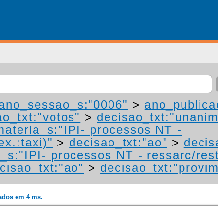
ano_sessao_s:"0006"
>
ano_publica
ao_txt:"votos"
>
decisao_txt:"unanim
materia_s:"IPI- processos NT -
ex.:taxi)"
>
decisao_txt:"ao"
>
decis
_s:"IPI- processos NT - ressarc/resti
cisao_txt:"ao"
>
decisao_txt:"provi
rados em 4 ms.