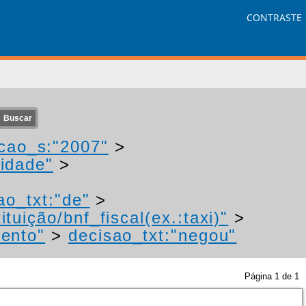
CONTRASTE
cao_s:"2007"
>
idade"
>
ao_txt:"de"
>
tuição/bnf_fiscal(ex.:taxi)"
>
mento"
>
decisao_txt:"negou"
Página
1
de
1