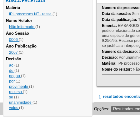
BUSCA FACETADA
Matéria
Numero do processo
Data da sessão:
Sun 
IPI- processos NT - ressa
(1)
Data da publicação:
T
Nome Relator
Ementa:
EMBARGOS DE
Não Informado
(1)
pedido relacionado co
Ano Sessão
uma espécie do gênero
0006
(1)
9.250/95. Recurso p
se justifica a interp
Ano Publicação
Numero da decisão:
2
2007
(1)
Decisão:
Por unanimid
Decisão
Matéria:
IPI- processos
ao
(1)
Nome do relator:
Não 
de
(1)
negou
(1)
por
(1)
provimento
(1)
recurso
(1)
1
resultados encontr
se
(1)
unanimidade
(1)
votos
(1)
Opções:
Resultados e