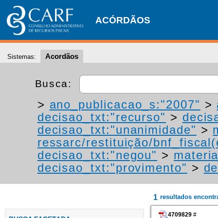
ACÓRDÃOS
Acordãos
Sistemas:
Busca:
>
ano_publicacao_s:"2007"
>
decisao_txt:"recurso"
>
decis
decisao_txt:"unanimidade"
>
ressarc/restituição/bnf_fiscal(
decisao_txt:"negou"
>
materia
decisao_txt:"provimento"
>
de
1
resultados encont
4709829
#