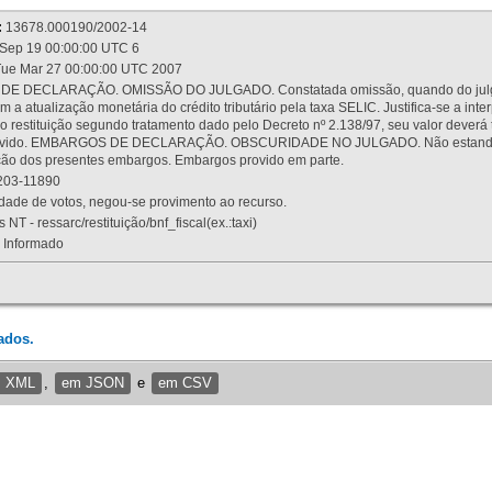
:
13678.000190/2002-14
Sep 19 00:00:00 UTC 6
ue Mar 27 00:00:00 UTC 2007
 DECLARAÇÃO. OMISSÃO DO JULGADO. Constatada omissão, quando do julgamen
m a atualização monetária do crédito tributário pela taxa SELIC. Justifica-se a 
 restituição segundo tratamento dado pelo Decreto nº 2.138/97, seu valor deverá 
rovido. EMBARGOS DE DECLARAÇÃO. OBSCURIDADE NO JULGADO. Não estando dev
osição dos presentes embargos. Embargos provido em parte.
03-11890
ade de votos, negou-se provimento ao recurso.
 NT - ressarc/restituição/bnf_fiscal(ex.:taxi)
Informado
ados.
m XML
,
em JSON
e
em CSV