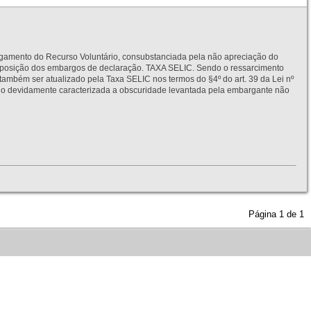
to do Recurso Voluntário, consubstanciada pela não apreciação do
interposição dos embargos de declaração. TAXA SELIC. Sendo o ressarcimento
também ser atualizado pela Taxa SELIC nos termos do §4º do art. 39 da Lei nº
idamente caracterizada a obscuridade levantada pela embargante não
Página
1
de
1