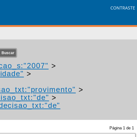
CONTRASTE
cao_s:"2007"
>
idade"
>
sao_txt:"provimento"
>
isao_txt:"de"
>
decisao_txt:"de"
Página
1
de
1