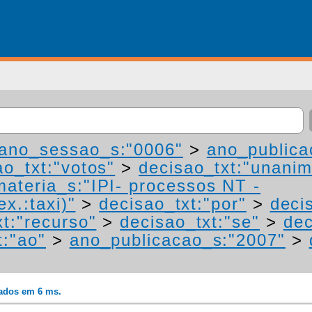
ano_sessao_s:"0006"
>
ano_publica
ao_txt:"votos"
>
decisao_txt:"unanim
materia_s:"IPI- processos NT -
ex.:taxi)"
>
decisao_txt:"por"
>
deci
t:"recurso"
>
decisao_txt:"se"
>
dec
t:"ao"
>
ano_publicacao_s:"2007"
>
rados em 6 ms.