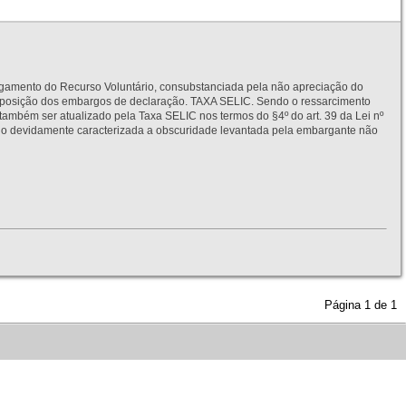
to do Recurso Voluntário, consubstanciada pela não apreciação do
interposição dos embargos de declaração. TAXA SELIC. Sendo o ressarcimento
também ser atualizado pela Taxa SELIC nos termos do §4º do art. 39 da Lei nº
idamente caracterizada a obscuridade levantada pela embargante não
Página
1
de
1