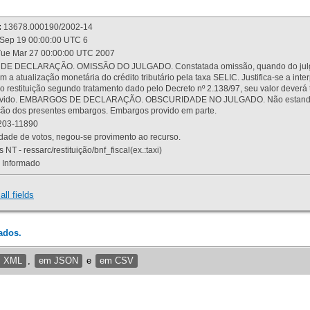
:
13678.000190/2002-14
Sep 19 00:00:00 UTC 6
ue Mar 27 00:00:00 UTC 2007
 DECLARAÇÃO. OMISSÃO DO JULGADO. Constatada omissão, quando do julgamen
m a atualização monetária do crédito tributário pela taxa SELIC. Justifica-se a 
 restituição segundo tratamento dado pelo Decreto nº 2.138/97, seu valor deverá 
rovido. EMBARGOS DE DECLARAÇÃO. OBSCURIDADE NO JULGADO. Não estando dev
osição dos presentes embargos. Embargos provido em parte.
03-11890
ade de votos, negou-se provimento ao recurso.
 NT - ressarc/restituição/bnf_fiscal(ex.:taxi)
Informado
all fields
ados.
m XML
,
em JSON
e
em CSV