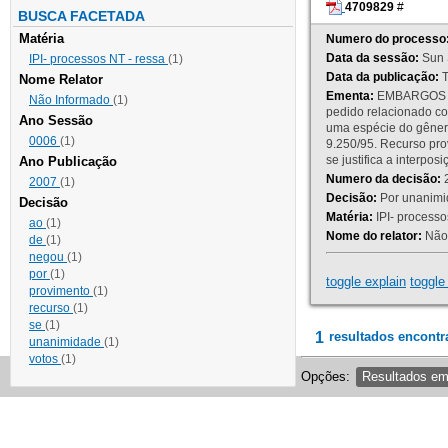
4709829
#
BUSCA FACETADA
Matéria
Numero do processo
Data da sessão:
Sun 
IPI- processos NT - ressa
(1)
Data da publicação:
T
Nome Relator
Ementa:
EMBARGOS DE
Não Informado
(1)
pedido relacionado co
Ano Sessão
uma espécie do gênero
0006
(1)
9.250/95. Recurso p
se justifica a interp
Ano Publicação
Numero da decisão:
2
2007
(1)
Decisão:
Por unanimid
Decisão
Matéria:
IPI- processos
ao
(1)
Nome do relator:
Não 
de
(1)
negou
(1)
por
(1)
toggle explain
toggle 
provimento
(1)
recurso
(1)
se
(1)
1
resultados encontr
unanimidade
(1)
votos
(1)
Opções:
Resultados e