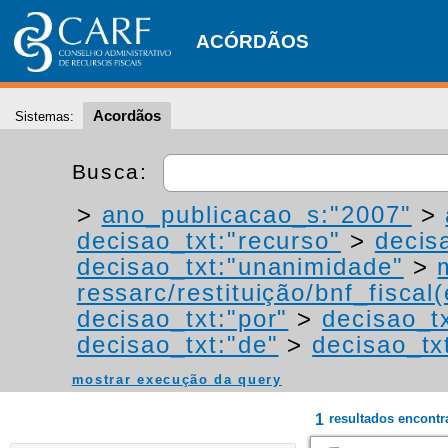
ACÓRDÃOS
Acordãos
Sistemas:
Busca:
>
ano_publicacao_s:"2007"
>
decisao_txt:"recurso"
>
decis
decisao_txt:"unanimidade"
>
ressarc/restituição/bnf_fiscal(
decisao_txt:"por"
>
decisao_tx
decisao_txt:"de"
>
decisao_tx
mostrar execução da query
1
resultados encont