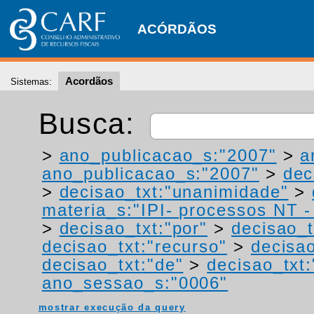
ACÓRDÃOS
Acordãos
Sistemas:
Busca:
>
ano_publicacao_s:"2007"
>
a
ano_publicacao_s:"2007"
>
dec
>
decisao_txt:"unanimidade"
>
materia_s:"IPI- processos NT - r
>
decisao_txt:"por"
>
decisao_t
decisao_txt:"recurso"
>
decisao
decisao_txt:"de"
>
decisao_txt
ano_sessao_s:"0006"
mostrar execução da query