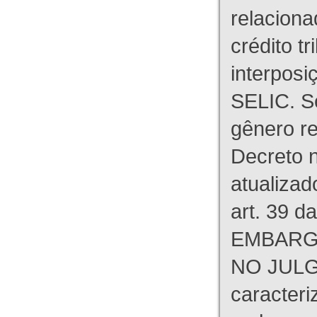
relaciona
crédito tr
interpos
SELIC. S
gênero re
Decreto n
atualizad
art. 39 d
EMBARG
NO JULG
caracteri