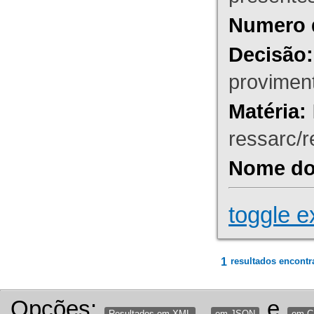
Numero 
Decisão:
proviment
Matéria:
ressarc/re
Nome do 
toggle e
1
resultados encontr
Opções:
,
e
Resultados em XML
em JSON
em 