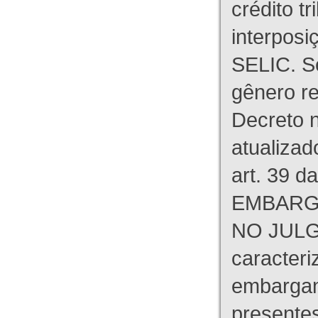
crédito tr
interpos
SELIC. S
gênero re
Decreto n
atualizad
art. 39 d
EMBARG
NO JULG
caracteri
embargant
presente