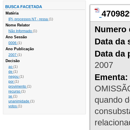
BUSCA FACETADA
470982
Matéria
IPI- processos NT - ressa
(1)
Nome Relator
Numero 
Não Informado
(1)
Ano Sessão
Data da 
0006
(1)
Ano Publicação
Data da 
2007
(1)
Decisão
2007
ao
(1)
de
(1)
Ementa:
negou
(1)
por
(1)
OMISSÃO
provimento
(1)
recurso
(1)
se
(1)
quando d
unanimidade
(1)
votos
(1)
consubst
relaciona