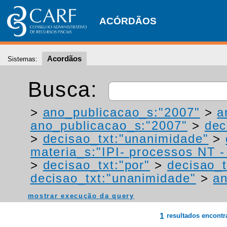
ACÓRDÃOS
Acordãos
Sistemas:
Busca:
>
ano_publicacao_s:"2007"
>
a
ano_publicacao_s:"2007"
>
dec
>
decisao_txt:"unanimidade"
>
materia_s:"IPI- processos NT - r
>
decisao_txt:"por"
>
decisao_t
decisao_txt:"unanimidade"
>
a
mostrar execução da query
1
resultados encont