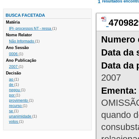
1
resultados encont
BUSCA FACETADA
470982
Matéria
IPI- processos NT - ressa
(1)
Nome Relator
Numero 
Não Informado
(1)
Ano Sessão
Data da 
0006
(1)
Ano Publicação
Data da 
2007
(1)
Decisão
2007
ao
(1)
de
(1)
Ementa:
negou
(1)
por
(1)
OMISSÃO
provimento
(1)
recurso
(1)
se
(1)
quando d
unanimidade
(1)
votos
(1)
consubst
relaciona