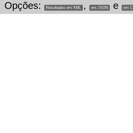
Opções:
,
e
Resultados em XML
em JSON
em 