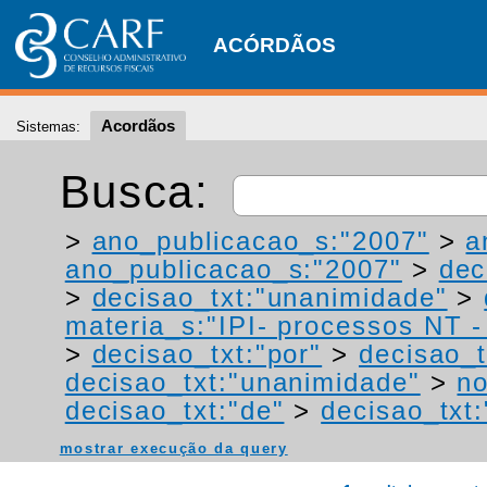
ACÓRDÃOS
Acordãos
Sistemas:
Busca:
>
ano_publicacao_s:"2007"
>
a
ano_publicacao_s:"2007"
>
dec
>
decisao_txt:"unanimidade"
>
materia_s:"IPI- processos NT - r
>
decisao_txt:"por"
>
decisao_t
decisao_txt:"unanimidade"
>
no
decisao_txt:"de"
>
decisao_txt:
mostrar execução da query