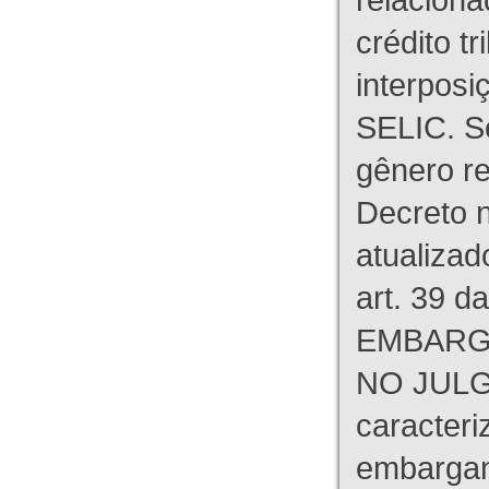
crédito tr
interpos
SELIC. S
gênero re
Decreto n
atualizad
art. 39 d
EMBARG
NO JULG
caracteri
embargant